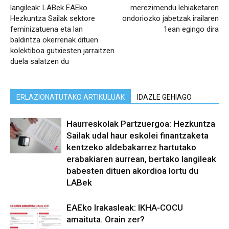
langileak: LABek EAEko
merezimendu lehiaketaren
Hezkuntza Sailak sektore
ondoriozko jabetzak irailaren
feminizatuena eta lan
1ean egingo dira
baldintza okerrenak dituen
kolektiboa gutxiesten jarraitzen
duela salatzen du
ERLAZIONATUTAKO ARTIKULUAK
IDAZLE GEHIAGO
Haurreskolak Partzuergoa: Hezkuntza
Sailak udal haur eskolei finantzaketa
kentzeko aldebakarrez hartutako
erabakiaren aurrean, bertako langileak
babesten dituen akordioa lortu du
LABek
EAEko Irakasleak: IKHA-COCU
amaituta. Orain zer?