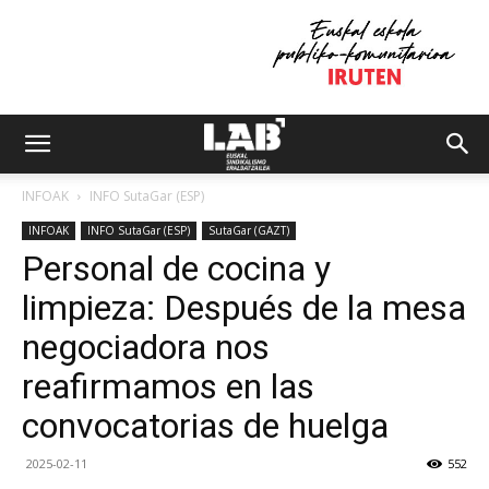
INFOAK
INFO SutaGar (ESP)
INFOAK
INFO SutaGar (ESP)
SutaGar (GAZT)
Personal de cocina y
limpieza: Después de la mesa
negociadora nos
reafirmamos en las
convocatorias de huelga
2025-02-11
552