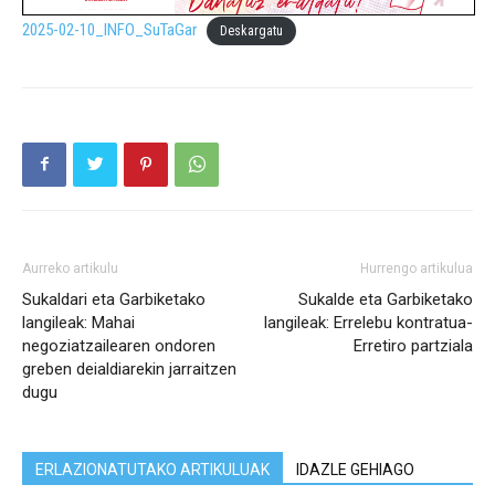
2025-02-10_INFO_SuTaGar
Deskargatu
Aurreko artikulu
Hurrengo artikulua
Sukaldari eta Garbiketako
Sukalde eta Garbiketako
langileak: Mahai
langileak: Errelebu kontratua-
negoziatzailearen ondoren
Erretiro partziala
greben deialdiarekin jarraitzen
dugu
ERLAZIONATUTAKO ARTIKULUAK
IDAZLE GEHIAGO