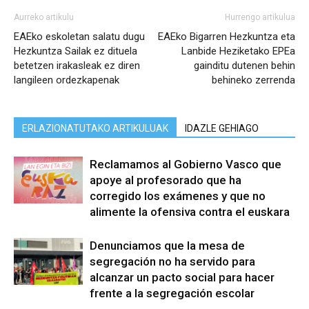
Aurreko artikulu
Hurrengo artikulua
EAEko eskoletan salatu dugu
EAEko Bigarren Hezkuntza eta
Hezkuntza Sailak ez dituela
Lanbide Heziketako EPEa
betetzen irakasleak ez diren
gainditu dutenen behin
langileen ordezkapenak
behineko zerrenda
ERLAZIONATUTAKO ARTIKULUAK
IDAZLE GEHIAGO
Reclamamos al Gobierno Vasco que
apoye al profesorado que ha
corregido los exámenes y que no
alimente la ofensiva contra el euskara
Denunciamos que la mesa de
segregación no ha servido para
alcanzar un pacto social para hacer
frente a la segregación escolar