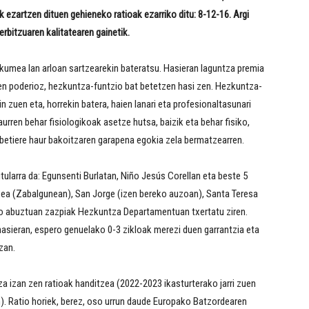
k ezartzen dituen gehieneko ratioak ezarriko ditu: 8-12-16. Argi
erbitzuaren kalitatearen gainetik.
akumea lan arloan sartzearekin bateratsu. Hasieran laguntza premia
ren poderioz, hezkuntza-funtzio bat betetzen hasi zen. Hezkuntza-
n zuen eta, horrekin batera, haien lanari eta profesionaltasunari
urren behar fisiologikoak asetze hutsa, baizik eta behar fisiko,
 betiere haur bakoitzaren garapena egokia zela bermatzearren.
ularra da: Egunsenti Burlatan, Niño Jesús Corellan eta beste 5
txea (Zabalgunean), San Jorge (izen bereko auzoan), Santa Teresa
ko abuztuan zazpiak Hezkuntza Departamentuan txertatu ziren.
hasieran, espero genuelako 0-3 zikloak merezi duen garrantzia eta
zan.
izan zen ratioak handitzea (2022-2023 ikasturterako jarri zuen
). Ratio horiek, berez, oso urrun daude Europako Batzordearen