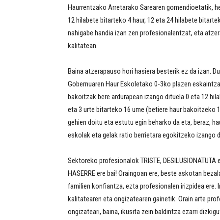
Haurrentzako Arretarako Sarearen gomendioetatik, he
12 hilabete bitarteko 4 haur, 12 eta 24 hilabete bitarte
nahigabe handia izan zen profesionalentzat, eta atze
kalitatean.
Baina atzerapauso hori hasiera besterik ez da izan. D
Gobernuaren Haur Eskoletako 0-3ko plazen eskaintzan 
bakoitzak bere ardurapean izango dituela 0 eta 12 hila
eta 3 urte bitarteko 16 ume (betiere haur bakoitzeko 
gehien doitu eta estutu egin beharko da eta, beraz, h
eskolak eta gelak ratio berrietara egokitzeko izango
Sektoreko profesionalok TRISTE, DESILUSIONATUTA e
HASERRE ere bai! Oraingoan ere, beste askotan bezala
familien konfiantza, ezta profesionalen irizpidea ere.
kalitatearen eta ongizatearen gainetik. Orain arte profe
ongizateari, baina, ikusita zein baldintza ezarri dizk