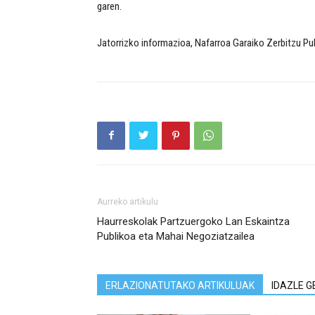
garen.
Jatorrizko informazioa, Nafarroa Garaiko Zerbitzu P
Aurreko artikulu
Haurreskolak Partzuergoko Lan Eskaintza
Publikoa eta Mahai Negoziatzailea
ERLAZIONATUTAKO ARTIKULUAK
IDAZLE G