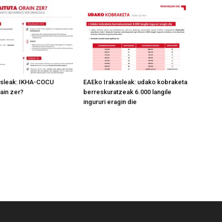
asleak: IKHA-COCU
EAEko Irakasleak: udako kobraketa
ain zer?
berreskuratzeak 6.000 langile
ingururi eragin die