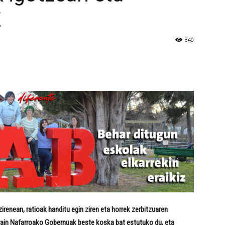
Z
840
renean, ratioak handitu egin ziren eta horrek zerbitzuaren
orain Nafarroako Gobernuak beste koska bat estutuko du, eta