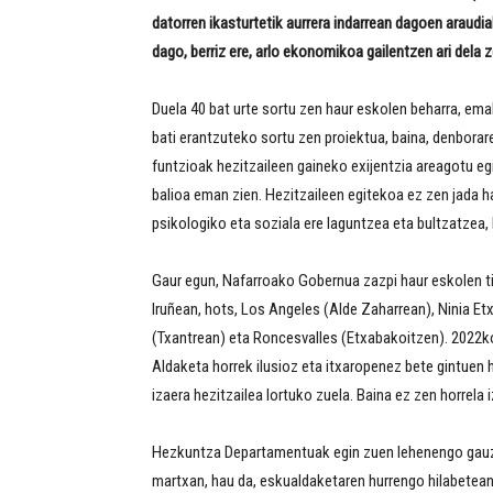
datorren ikasturtetik aurrera indarrean dagoen araudia
dago, berriz ere, arlo ekonomikoa gailentzen ari dela z
Duela 40 bat urte sortu zen haur eskolen beharra, em
bati erantzuteko sortu zen proiektua, baina, denbora
funtzioak hezitzaileen gaineko exijentzia areagotu egi
balioa eman zien. Hezitzaileen egitekoa ez zen jada ha
psikologiko eta soziala ere laguntzea eta bultzatzea,
Gaur egun, Nafarroako Gobernua zazpi haur eskolen tit
Iruñean, hots, Los Angeles (Alde Zaharrean), Ninia E
(Txantrean) eta Roncesvalles (Etxabakoitzen). 2022
Aldaketa horrek ilusioz eta itxaropenez bete gintuen 
izaera hezitzailea lortuko zuela. Baina ez zen horrela i
Hezkuntza Departamentuak egin zuen lehenengo gauza 
martxan, hau da, eskualdaketaren hurrengo hilabetean