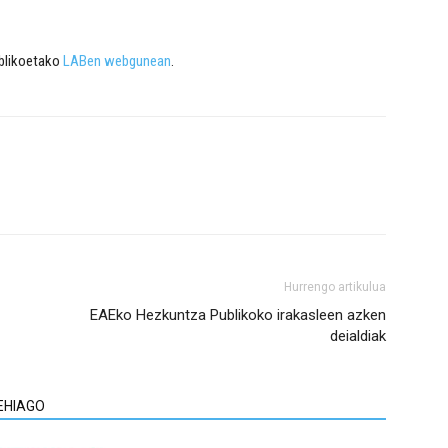
ublikoetako
LABen webgunean
.
Hurrengo artikulua
EAEko Hezkuntza Publikoko irakasleen azken
deialdiak
EHIAGO