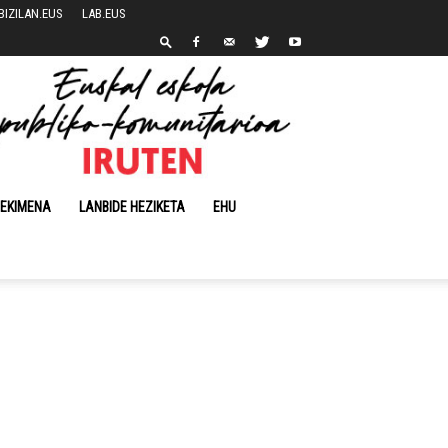
BIZILAN.EUS
LAB.EUS
 EKIMENA
LANBIDE HEZIKETA
EHU