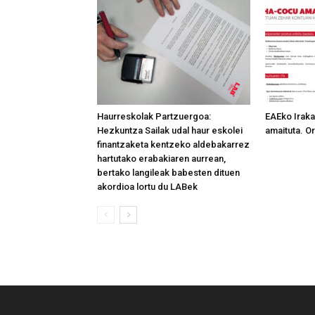
Haurreskolak Partzuergoa:
EAEko Irak
Hezkuntza Sailak udal haur eskolei
amaituta. Or
finantzaketa kentzeko aldebakarrez
hartutako erabakiaren aurrean,
bertako langileak babesten dituen
akordioa lortu du LABek