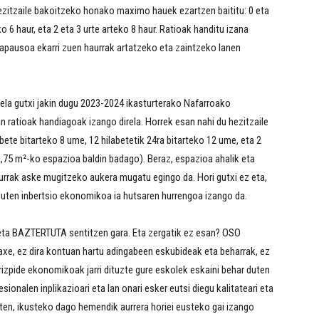
zitzaile bakoitzeko honako maximo hauek ezartzen baititu: 0 eta
ko 6 haur, eta 2 eta 3 urte arteko 8 haur. Ratioak handitu izana
rapausoa ekarri zuen haurrak artatzeko eta zaintzeko lanen
uela gutxi jakin dugu 2023-2024 ikasturterako Nafarroako
ratioak handiagoak izango direla. Horrek esan nahi du hezitzaile
bete bitarteko 8 ume, 12 hilabetetik 24ra bitarteko 12 ume, eta 2
1,75 m²-ko espazioa baldin badago). Beraz, espazioa ahalik eta
aurrak aske mugitzeko aukera mugatu egingo da. Hori gutxi ez eta,
 duten inbertsio ekonomikoa ia hutsaren hurrengoa izango da.
ta BAZTERTUTA sentitzen gara. Eta zergatik ez esan? OSO
xe, ez dira kontuan hartu adingabeen eskubideak eta beharrak, ez
 Irizpide ekonomikoak jarri dituzte gure eskolek eskaini behar duten
sionalen inplikazioari eta lan onari esker eutsi diegu kalitateari eta
iguten, ikusteko dago hemendik aurrera horiei eusteko gai izango