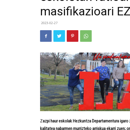
masifikazioari E
2023-02-27
Z
azpi haur eskolak Hezkuntza Departamentura igaro zi
kalitatea nabarmen murrizteko arriskua ekarri zuen; 