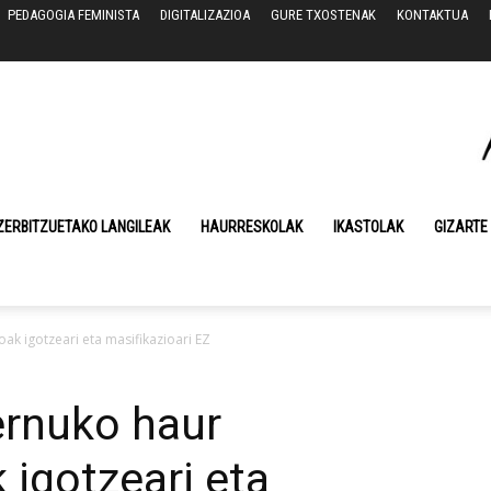
PEDAGOGIA FEMINISTA
DIGITALIZAZIOA
GURE TXOSTENAK
KONTAKTUA
ZERBITZUETAKO LANGILEAK
HAURRESKOLAK
IKASTOLAK
GIZARTE
k igotzeari eta masifikazioari EZ
rnuko haur
 igotzeari eta