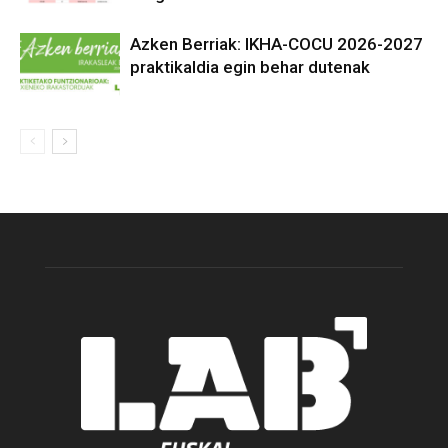
Azken Berriak: IKHA-COCU 2026-2027
praktikaldia egin behar dutenak