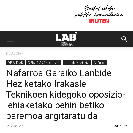
DEIALDIAK
DEIALDIAK
DEIALDIAK (Irakasleak)
Lanbide Heziketa
Nafarroa
Nafarroa Garaiko Lanbide
Heziketako Irakasle
Teknikoen kidegoko oposizio-
lehiaketako behin betiko
baremoa argitaratu da
2022-05-11
1032