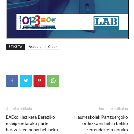
ETIKETA
Araudia
Gidak
Aurreko artikulu
Hurrengo artikulua
EAEko Heziketa Bereziko
Haurreskolak Partzuergoko
esleipenetarako parte
ordezkoen behin betiko
hartzaileen behin behineko
zerrendak eta gorako