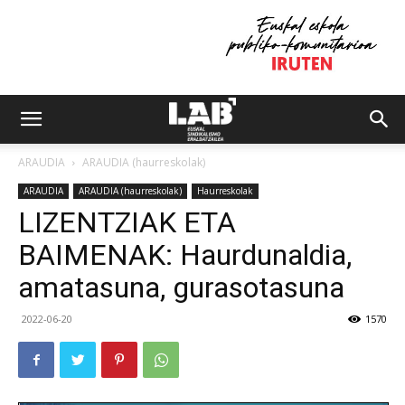
ARAUDIA
ARAUDIA (haurreskolak)
ARAUDIA
ARAUDIA (haurreskolak)
Haurreskolak
LIZENTZIAK ETA
BAIMENAK: Haurdunaldia,
amatasuna, gurasotasuna
2022-06-20
1570