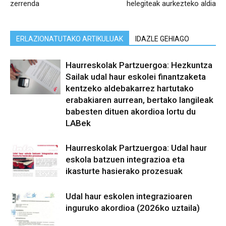
zerrenda
helegiteak aurkezteko aldia
ERLAZIONATUTAKO ARTIKULUAK
IDAZLE GEHIAGO
Haurreskolak Partzuergoa: Hezkuntza
Sailak udal haur eskolei finantzaketa
kentzeko aldebakarrez hartutako
erabakiaren aurrean, bertako langileak
babesten dituen akordioa lortu du
LABek
Haurreskolak Partzuergoa: Udal haur
eskola batzuen integrazioa eta
ikasturte hasierako prozesuak
Udal haur eskolen integrazioaren
inguruko akordioa (2026ko uztaila)