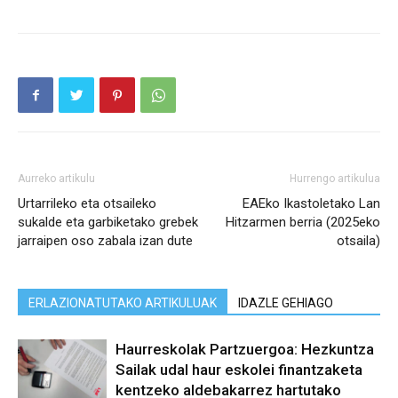
Aurreko artikulu
Hurrengo artikulua
Urtarrileko eta otsaileko
EAEko Ikastoletako Lan
sukalde eta garbiketako grebek
Hitzarmen berria (2025eko
jarraipen oso zabala izan dute
otsaila)
ERLAZIONATUTAKO ARTIKULUAK
IDAZLE GEHIAGO
Haurreskolak Partzuergoa: Hezkuntza
Sailak udal haur eskolei finantzaketa
kentzeko aldebakarrez hartutako