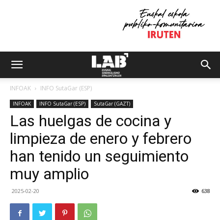
INFOAK
INFO SutaGar (ESP)
INFOAK
INFO SutaGar (ESP)
SutaGar (GAZT)
Las huelgas de cocina y
limpieza de enero y febrero
han tenido un seguimiento
muy amplio
2025-02-20
638