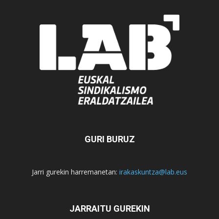
GURI BURUZ
Jarri gurekin harremanetan:
irakaskuntza@lab.eus
JARRAITU GUREKIN