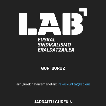
GURI BURUZ
Jarri gurekin harremanetan:
irakaskuntza@lab.eus
JARRAITU GUREKIN