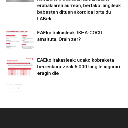
erabakiaren aurrean, bertako langileak
babesten dituen akordioa lortu du
LABek
EAEko Irakasleak: IKHA-COCU
amaituta. Orain zer?
EAEko Irakasleak: udako kobraketa
berreskuratzeak 6.000 langile ingururi
eragin die