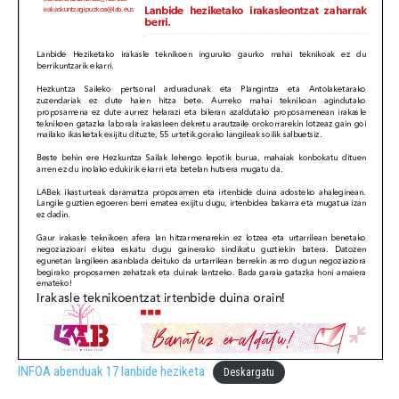
INFOA abenduak 17 lanbide heziketa
Deskargatu