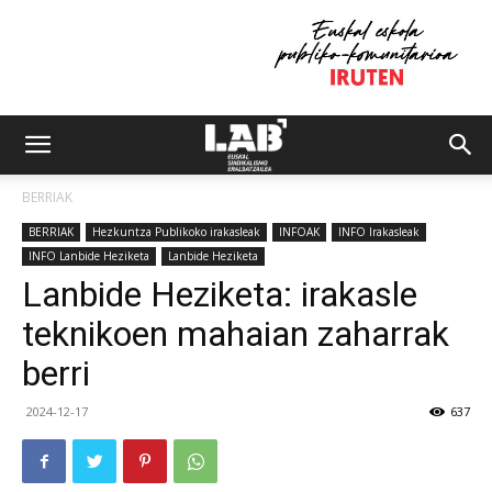
BERRIAK
BERRIAK
Hezkuntza Publikoko irakasleak
INFOAK
INFO Irakasleak
INFO Lanbide Heziketa
Lanbide Heziketa
Lanbide Heziketa: irakasle
teknikoen mahaian zaharrak
berri
2024-12-17
637