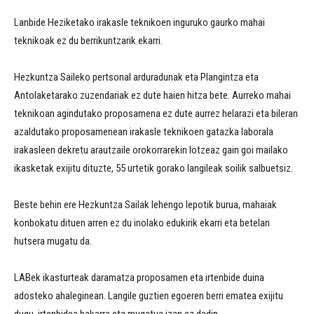
Lanbide Heziketako irakasle teknikoen inguruko gaurko mahai
teknikoak ez du berrikuntzarik ekarri.
Hezkuntza Saileko pertsonal arduradunak eta Plangintza eta
Antolaketarako zuzendariak ez dute haien hitza bete. Aurreko mahai
teknikoan agindutako proposamena ez dute aurrez helarazi eta bileran
azaldutako proposamenean irakasle teknikoen gatazka laborala
irakasleen dekretu arautzaile orokorrarekin lotzeaz gain goi mailako
ikasketak exijitu dituzte, 55 urtetik gorako langileak soilik salbuetsiz.
Beste behin ere Hezkuntza Sailak lehengo lepotik burua, mahaiak
konbokatu dituen arren ez du inolako edukirik ekarri eta betelan
hutsera mugatu da.
LABek ikasturteak daramatza proposamen eta irtenbide duina
adosteko ahaleginean. Langile guztien egoeren berri ematea exijitu