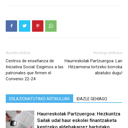
Aurreko artikulu
Hurrengo artikulua
Centros de enseñanza de
Haurreskolak Partzuergoa: Lan
Iniciativa Social: Exigimos a las
Hitzarmena lortzeko borroka
patronales que firmen el
abiatuko dugu!
Convenio 22-24
ERLAZIONATUTAKO ARTIKULUAK
IDAZLE GEHIAGO
Haurreskolak Partzuergoa: Hezkuntza
Sailak udal haur eskolei finantzaketa
kentzeko aldebakarrez hartutako