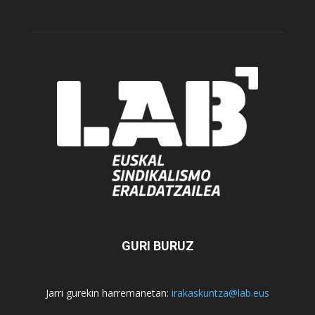
GURI BURUZ
Jarri gurekin harremanetan:
irakaskuntza@lab.eus