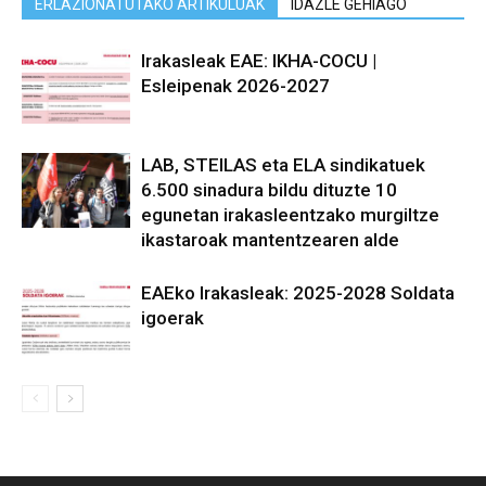
ERLAZIONATUTAKO ARTIKULUAK
IDAZLE GEHIAGO
Irakasleak EAE: IKHA-COCU |
Esleipenak 2026-2027
LAB, STEILAS eta ELA sindikatuek
6.500 sinadura bildu dituzte 10
egunetan irakasleentzako murgiltze
ikastaroak mantentzearen alde
EAEko Irakasleak: 2025-2028 Soldata
igoerak