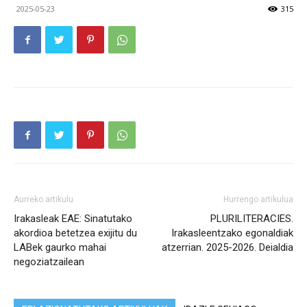
2025-05-23
315
Aurreko artikulu
Hurrengo artikulua
Irakasleak EAE: Sinatutako
PLURILITERACIES.
akordioa betetzea exijitu du
Irakasleentzako egonaldiak
LABek gaurko mahai
atzerrian. 2025-2026. Deialdia
negoziatzailean