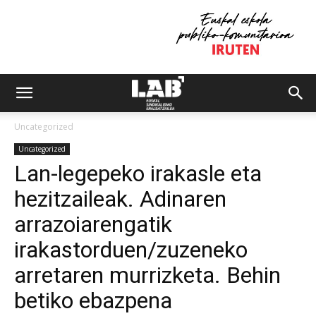
Uncategorized
Uncategorized
Lan-legepeko irakasle eta
hezitzaileak. Adinaren
arrazoiarengatik
irakastorduen/zuzeneko
arretaren murrizketa. Behin
betiko ebazpena