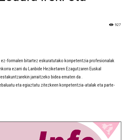
927
e ez-formalen bitartez eskuratutako konpetentzia profesionalak
unkorra ezarri du Lanbide Heziketaren Ezagutzaren Euskal
restakuntzarekin jarraitzeko bidea ematen da .
ebaluatu eta egiaztatu zitezkeen konpetentzia-atalak eta parte-