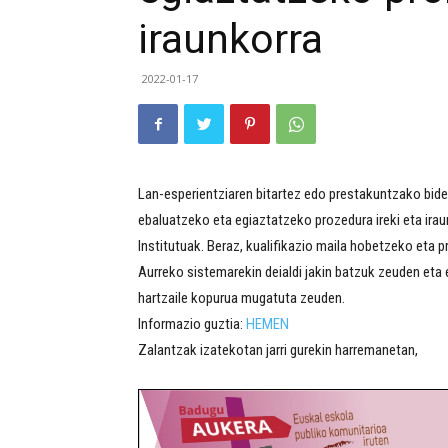
iraunkorra
2022-01-17
Lan-esperientziaren bitartez edo prestakuntzako bid
ebaluatzeko eta egiaztatzeko prozedura ireki eta ira
Institutuak. Beraz, kualifikazio maila hobetzeko eta p
Aurreko sistemarekin deialdi jakin batzuk zeuden eta 
hartzaile kopurua mugatuta zeuden.
Informazio guztia:
HEMEN
Zalantzak izatekotan jarri gurekin harremanetan,