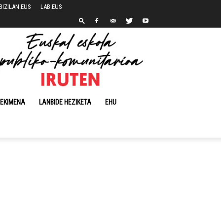
BIZILAN.EUS
LAB.EUS
 EKIMENA
LANBIDE HEZIKETA
EHU