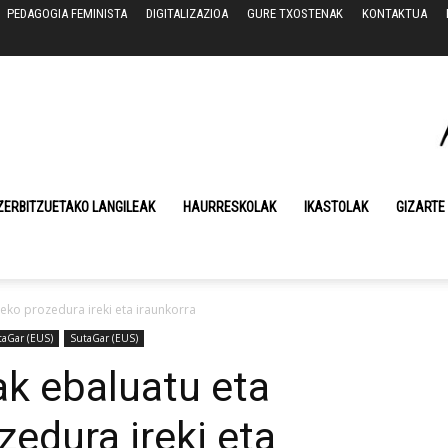
PEDAGOGIA FEMINISTA
DIGITALIZAZIOA
GURE TXOSTENAK
KONTAKTUA
ZERBITZUETAKO LANGILEAK
HAURRESKOLAK
IKASTOLAK
GIZARTE
eko prozedura ireki eta iraunkorra
aGar (EUS)
SutaGar (EUS)
k ebaluatu eta
zedura ireki eta