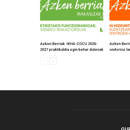
Azken Berriak: IKHA-COCU 2026-
Azken Berri
2027 praktikaldia egin behar dutenak
ondorioz la
GUR