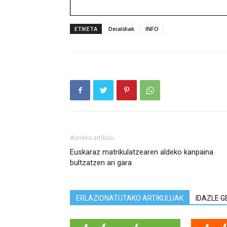
ETIKETA
Deialdiak
INFO
Aurreko artikulu
Euskaraz matrikulatzearen aldeko kanpaina
bultzatzen ari gara
ERLAZIONATUTAKO ARTIKULUAK
IDAZLE G