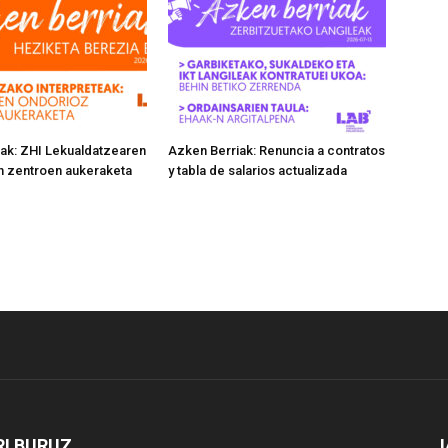
ak: ZHI Lekualdatzearen
Azken Berriak: Renuncia a contratos
n zentroen aukeraketa
y tabla de salarios actualizada
I BURUZ
J