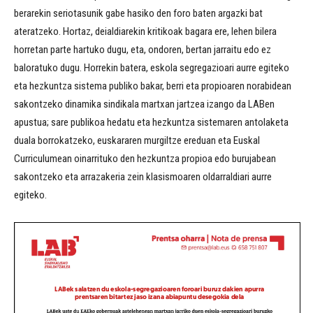
berarekin seriotasunik gabe hasiko den foro baten argazki bat
ateratzeko. Hortaz, deialdiarekin kritikoak bagara ere, lehen bilera
horretan parte hartuko dugu, eta, ondoren, bertan jarraitu edo ez
baloratuko dugu. Horrekin batera, eskola segregazioari aurre egiteko
eta hezkuntza sistema publiko bakar, berri eta propioaren norabidean
sakontzeko dinamika sindikala martxan jartzea izango da LABen
apustua; sare publikoa hedatu eta hezkuntza sistemaren antolaketa
duala borrokatzeko, euskararen murgiltze ereduan eta Euskal
Curriculumean oinarrituko den hezkuntza propioa edo burujabean
sakontzeko eta arrazakeria zein klasismoaren oldarraldiari aurre
egiteko.