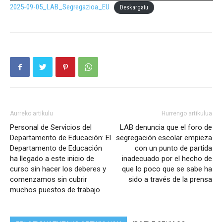
2025-09-05_LAB_Segregazioa_EU
Deskargatu
Aurreko artikulu
Hurrengo artikulua
Personal de Servicios del
LAB denuncia que el foro de
Departamento de Educación: El
segregación escolar empieza
Departamento de Educación
con un punto de partida
ha llegado a este inicio de
inadecuado por el hecho de
curso sin hacer los deberes y
que lo poco que se sabe ha
comenzamos sin cubrir
sido a través de la prensa
muchos puestos de trabajo