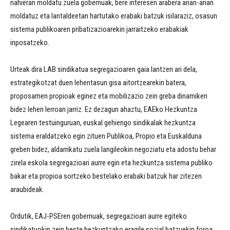
nahieran moldatu zuela gobernuak, bere interesen arabera arian-arian
moldatuz eta lantaldeetan hartutako erabaki batzuk isilaraziz, osasun
sistema publikoaren pribatizazioarekin jarraitzeko erabakiak
inposatzeko.
Urteak dira LAB sindikatua segregazioaren gaia lantzen ari dela,
estrategikotzat duen lehentasun gisa aitortzearekin batera,
proposamen propioak eginez eta mobilizazio zein greba dinamiken
bidez lehen lerroan jarriz. Ez dezagun ahaztu, EAEko Hezkuntza
Legearen testuinguruan, euskal gehiengo sindikalak hezkuntza
sistema eraldatzeko egin zituen Publikoa, Propio eta Euskalduna
greben bidez, aldarrikatu zuela langileokin negoziatu eta adostu behar
zirela eskola segregazioari aurre egin eta hezkuntza sistema publiko
bakar eta propioa sortzeko bestelako erabaki batzuk har zitezen
araubideak.
Ordutik, EAJ-PSEren gobernuak, segregazioari aurre egiteko
sindikatuokin zein beste hezkuntzako eragile sozial batzuekin foroa