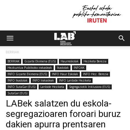
BERRIAK
BERRIAK
Gizarte Ekimena (EUS)
Haurreskolak
Heziketa Berezia
Hezkuntza Publikoko irakasleak
Ikastolak
INFOAK
INFO Gizarte Ekimena (EUS)
INFO Haur Eskolak
INFO Hez. Berezia
INFO Ikastolak
INFO Irakasleak
INFO Lanbide Heziketa
INFO SutaGar (EUS)
Lanbide Heziketa
Segregaziotik Inklusiora (EUS)
SutaGar (EUS)
LABek salatzen du eskola-
segregazioaren foroari buruz
dakien apurra prentsaren