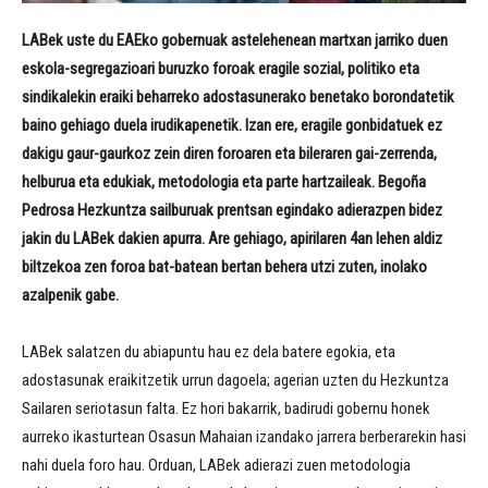
LABek uste du EAEko gobernuak astelehenean martxan jarriko duen
eskola-segregazioari buruzko foroak eragile sozial, politiko eta
sindikalekin eraiki beharreko adostasunerako benetako borondatetik
baino gehiago duela irudikapenetik. Izan ere, eragile gonbidatuek ez
dakigu gaur-gaurkoz zein diren foroaren eta bileraren gai-zerrenda,
helburua eta edukiak, metodologia eta parte hartzaileak. Begoña
Pedrosa Hezkuntza sailburuak prentsan egindako adierazpen bidez
jakin du LABek dakien apurra. Are gehiago, apirilaren 4an lehen aldiz
biltzekoa zen foroa bat-batean bertan behera utzi zuten, inolako
azalpenik gabe.
LABek salatzen du abiapuntu hau ez dela batere egokia, eta
adostasunak eraikitzetik urrun dagoela; agerian uzten du Hezkuntza
Sailaren seriotasun falta. Ez hori bakarrik, badirudi gobernu honek
aurreko ikasturtean Osasun Mahaian izandako jarrera berberarekin hasi
nahi duela foro hau. Orduan, LABek adierazi zuen metodologia