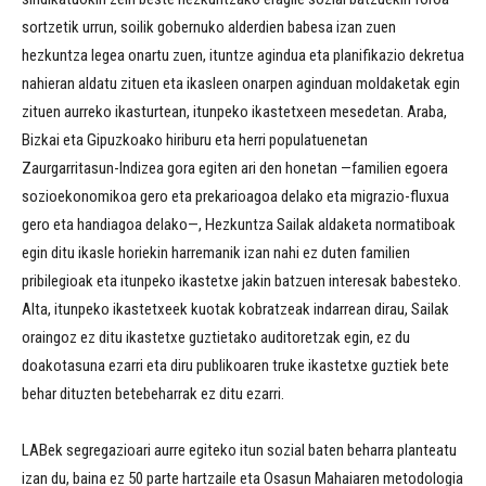
sortzetik urrun, soilik gobernuko alderdien babesa izan zuen
hezkuntza legea onartu zuen, ituntze agindua eta planifikazio dekretua
nahieran aldatu zituen eta ikasleen onarpen aginduan moldaketak egin
zituen aurreko ikasturtean, itunpeko ikastetxeen mesedetan. Araba,
Bizkai eta Gipuzkoako hiriburu eta herri populatuenetan
Zaurgarritasun-Indizea gora egiten ari den honetan —familien egoera
sozioekonomikoa gero eta prekarioagoa delako eta migrazio-fluxua
gero eta handiagoa delako—, Hezkuntza Sailak aldaketa normatiboak
egin ditu ikasle horiekin harremanik izan nahi ez duten familien
pribilegioak eta itunpeko ikastetxe jakin batzuen interesak babesteko.
Alta, itunpeko ikastetxeek kuotak kobratzeak indarrean dirau, Sailak
oraingoz ez ditu ikastetxe guztietako auditoretzak egin, ez du
doakotasuna ezarri eta diru publikoaren truke ikastetxe guztiek bete
behar dituzten betebeharrak ez ditu ezarri.
LABek segregazioari aurre egiteko itun sozial baten beharra planteatu
izan du, baina ez 50 parte hartzaile eta Osasun Mahaiaren metodologia