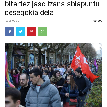
bitartez jaso izana abiapuntu
desegokia dela
2025-09-05
592