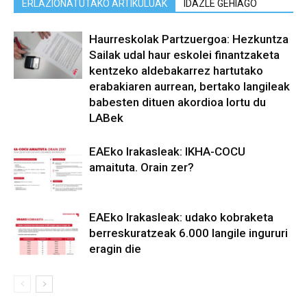
ERLAZIONATUTAKO ARTIKULUAK
IDAZLE GEHIAGO
Haurreskolak Partzuergoa: Hezkuntza
Sailak udal haur eskolei finantzaketa
kentzeko aldebakarrez hartutako
erabakiaren aurrean, bertako langileak
babesten dituen akordioa lortu du
LABek
EAEko Irakasleak: IKHA-COCU
amaituta. Orain zer?
EAEko Irakasleak: udako kobraketa
berreskuratzeak 6.000 langile ingururi
eragin die