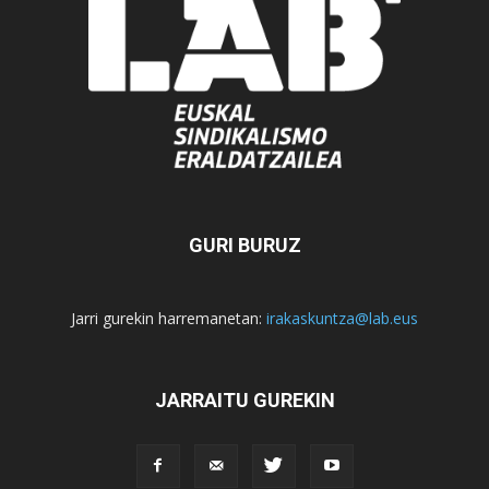
GURI BURUZ
Jarri gurekin harremanetan:
irakaskuntza@lab.eus
JARRAITU GUREKIN