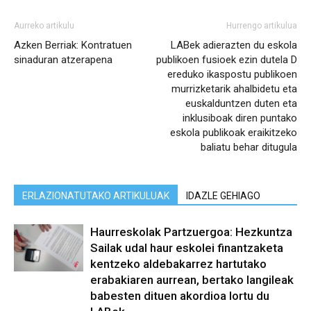
Aurreko artikulu
Hurrengo artikulua
Azken Berriak: Kontratuen
LABek adierazten du eskola
sinaduran atzerapena
publikoen fusioek ezin dutela D
ereduko ikaspostu publikoen
murrizketarik ahalbidetu eta
euskalduntzen duten eta
inklusiboak diren puntako
eskola publikoak eraikitzeko
baliatu behar ditugula
ERLAZIONATUTAKO ARTIKULUAK
IDAZLE GEHIAGO
Haurreskolak Partzuergoa: Hezkuntza
Sailak udal haur eskolei finantzaketa
kentzeko aldebakarrez hartutako
erabakiaren aurrean, bertako langileak
babesten dituen akordioa lortu du