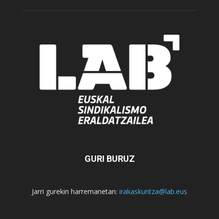
GURI BURUZ
Jarri gurekin harremanetan:
irakaskuntza@lab.eus