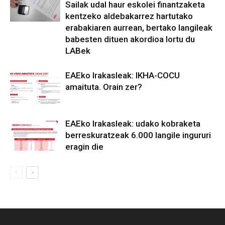
Sailak udal haur eskolei finantzaketa
kentzeko aldebakarrez hartutako
erabakiaren aurrean, bertako langileak
babesten dituen akordioa lortu du
LABek
EAEko Irakasleak: IKHA-COCU
amaituta. Orain zer?
EAEko Irakasleak: udako kobraketa
berreskuratzeak 6.000 langile ingururi
eragin die