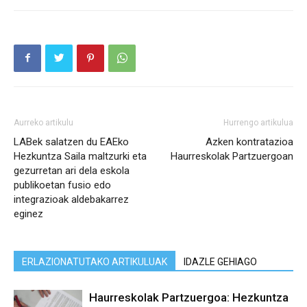
Aurreko artikulu
Hurrengo artikulua
LABek salatzen du EAEko
Azken kontratazioa
Hezkuntza Saila maltzurki eta
Haurreskolak Partzuergoan
gezurretan ari dela eskola
publikoetan fusio edo
integrazioak aldebakarrez
eginez
ERLAZIONATUTAKO ARTIKULUAK
IDAZLE GEHIAGO
Haurreskolak Partzuergoa: Hezkuntza