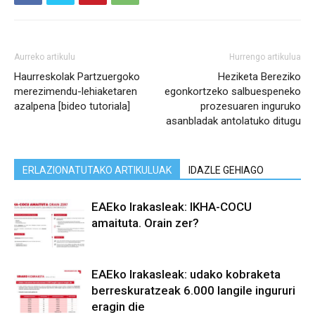
Aurreko artikulu
Hurrengo artikulua
Haurreskolak Partzuergoko
Heziketa Bereziko
merezimendu-lehiaketaren
egonkortzeko salbuespeneko
azalpena [bideo tutoriala]
prozesuaren inguruko
asanbladak antolatuko ditugu
ERLAZIONATUTAKO ARTIKULUAK
IDAZLE GEHIAGO
EAEko Irakasleak: IKHA-COCU
amaituta. Orain zer?
EAEko Irakasleak: udako kobraketa
berreskuratzeak 6.000 langile ingururi
eragin die