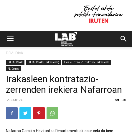
DEIALDIAK
DEIALDIAK
DEIALDIAK (Irakasleak)
Hezkuntza Publikoko irakasleak
Nafarroa
Irakasleen kontratazio-
zerrenden irekiera Nafarroan
2023-01-30
940
Nafarroa Garaiko Hezkuntza Departamentuak gaur
ireki du bere