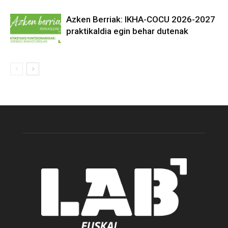
Azken Berriak: IKHA-COCU 2026-2027
praktikaldia egin behar dutenak