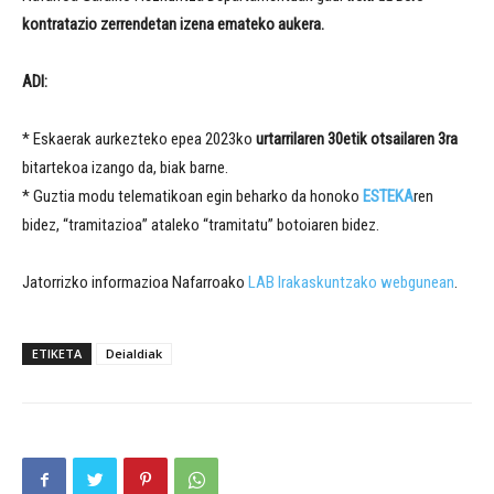
kontratazio zerrendetan izena emateko aukera.
ADI:
* Eskaerak aurkezteko epea 2023ko
urtarrilaren 30etik otsailaren 3ra
bitartekoa izango da, biak barne.
* Guztia modu telematikoan egin beharko da honoko
ESTEKA
ren
bidez, “tramitazioa” ataleko “tramitatu” botoiaren bidez.
Jatorrizko informazioa Nafarroako
LAB Irakaskuntzako webgunean
.
ETIKETA
Deialdiak