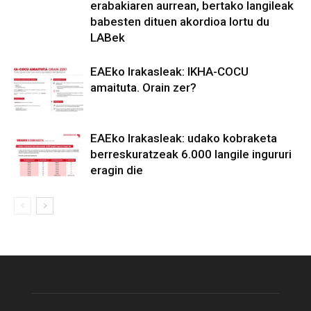
erabakiaren aurrean, bertako langileak
babesten dituen akordioa lortu du
LABek
EAEko Irakasleak: IKHA-COCU
amaituta. Orain zer?
EAEko Irakasleak: udako kobraketa
berreskuratzeak 6.000 langile ingururi
eragin die