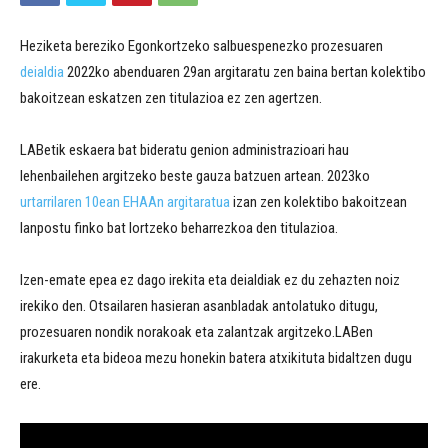
Heziketa bereziko Egonkortzeko salbuespenezko prozesuaren
deialdia
2022ko abenduaren 29an argitaratu zen baina bertan kolektibo
bakoitzean eskatzen zen titulazioa ez zen agertzen.
LABetik eskaera bat bideratu genion administrazioari hau
lehenbailehen argitzeko beste gauza batzuen artean. 2023ko
urtarrilaren 10ean EHAAn argitaratua
izan zen kolektibo bakoitzean
lanpostu finko bat lortzeko beharrezkoa den titulazioa.
Izen-emate epea ez dago irekita eta deialdiak ez du zehazten noiz
irekiko den. Otsailaren hasieran asanbladak antolatuko ditugu,
prozesuaren nondik norakoak eta zalantzak argitzeko.LABen
irakurketa eta bideoa mezu honekin batera atxikituta bidaltzen dugu
ere.