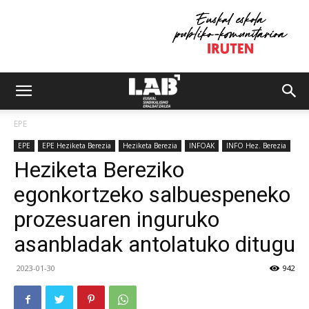
EPE
EPE
EPE Heziketa Berezia
Heziketa Berezia
INFOAK
INFO Hez. Berezia
Heziketa Bereziko
egonkortzeko salbuespeneko
prozesuaren inguruko
asanbladak antolatuko ditugu
2023-01-30
942