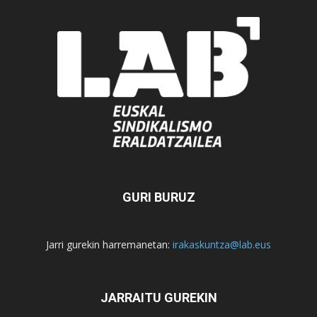
GURI BURUZ
Jarri gurekin harremanetan:
irakaskuntza@lab.eus
JARRAITU GUREKIN