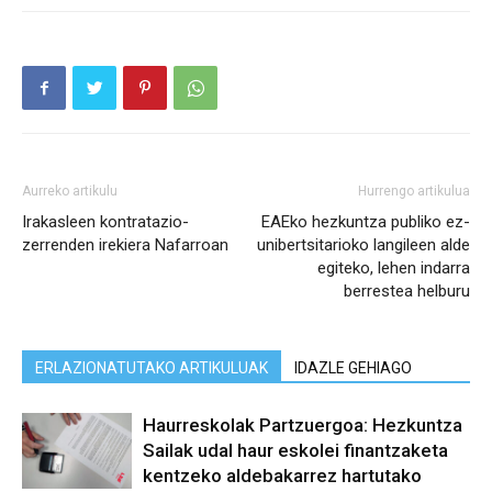
Aurreko artikulu
Hurrengo artikulua
Irakasleen kontratazio-
EAEko hezkuntza publiko ez-
zerrenden irekiera Nafarroan
unibertsitarioko langileen alde
egiteko, lehen indarra
berrestea helburu
ERLAZIONATUTAKO ARTIKULUAK
IDAZLE GEHIAGO
Haurreskolak Partzuergoa: Hezkuntza
Sailak udal haur eskolei finantzaketa
kentzeko aldebakarrez hartutako