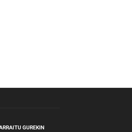
ARRAITU GUREKIN