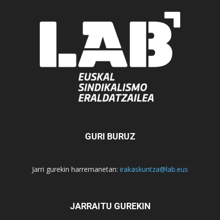
GURI BURUZ
Jarri gurekin harremanetan:
irakaskuntza@lab.eus
JARRAITU GUREKIN