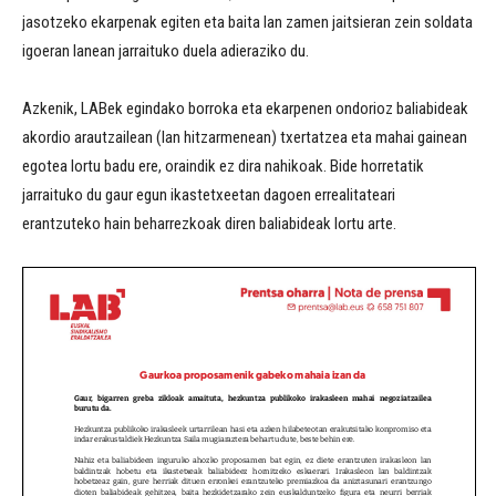
jasotzeko ekarpenak egiten eta baita lan zamen jaitsieran zein soldata
igoeran lanean jarraituko duela adieraziko du.
Azkenik, LABek egindako borroka eta ekarpenen ondorioz baliabideak
akordio arautzailean (lan hitzarmenean) txertatzea eta mahai gainean
egotea lortu badu ere, oraindik ez dira nahikoak. Bide horretatik
jarraituko du gaur egun ikastetxeetan dagoen errealitateari
erantzuteko hain beharrezkoak diren baliabideak lortu arte.