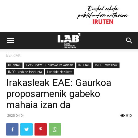
BERRIAK
BERRIAK
Hezkuntza Publikoko irakasleak
INFOAK
INFO Irakasleak
INFO Lanbide Heziketa
Lanbide Heziketa
Irakasleak EAE: Gaurkoa
proposamenik gabeko
mahaia izan da
2025-04-04
910