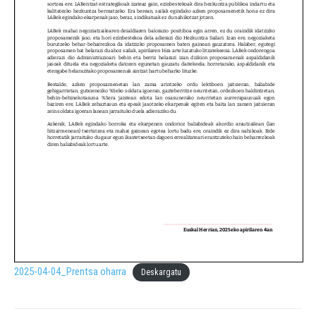
2025-04-04_Prentsa oharra
Deskargatu