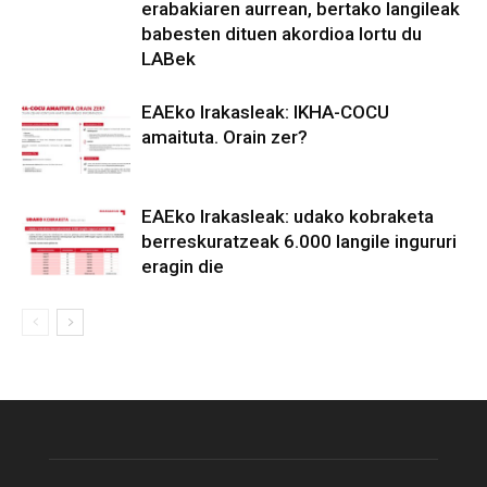
erabakiaren aurrean, bertako langileak
babesten dituen akordioa lortu du
LABek
EAEko Irakasleak: IKHA-COCU
amaituta. Orain zer?
EAEko Irakasleak: udako kobraketa
berreskuratzeak 6.000 langile ingururi
eragin die