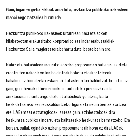
Gaur, bigarren greba zikloak amaituta, hezkuntza publikoko irakasleen
mahai negoziatzailea burutu da.
Hezkuntza publikoko irakasleek urtarrilean hasi eta azken
hilabeteotan erakutsitako konpromiso eta indar erakustaldiek
Hezkuntza Saila mugiaraztera behartu dute, beste behin ere.
Nahiz eta baliabideen inguruko ahozko proposamen bat egin, ez diete
erantzuten irakasleon lan baldintzak hobetu eta ikastetxeak
baliabideez hornitzeko eskaerari. Irakasleon lan baldintzak hobetzeaz
gain, gure herriak dituen erronkei erantzuteko premiazkoa da
aniztasunari erantzungo dioten baliabideak gehitzea, baita
hezkidetzarako zein euskalduntzeko figura eta neurri berriak sortzea
ere. LABentzat estrategikoak izateaz gain, ezinbestekoak dira
hezkuntza publikoa indartu eta kalitatezko hezkuntza bermatzeko. Era
berean, sailak egindako azken proposamenetik hona ez dira LABek