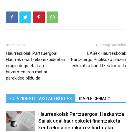
Aurreko artikulu
Hurrengo artikulua
Haurreskolak Partzuergoa:
LABek Haurreskolak
Haurrak onartzeko irizpideetan
Partzuergo Publikoko plazen
eragin dugu eta Lan
eskaintza handitzea lortu du
hitzarmenaren mahai
parekidea bildu da
ERLAZIONATUTAKO ARTIKULUAK
IDAZLE GEHIAGO
Haurreskolak Partzuergoa: Hezkuntza
Sailak udal haur eskolei finantzaketa
kentzeko aldebakarrez hartutako