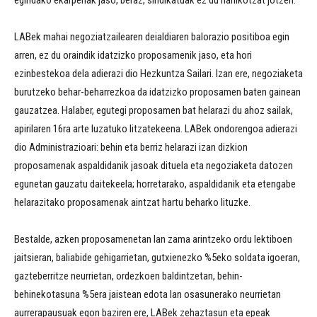
egindako ekarpenak jaso, beraz, sindikatuak ez du nahikotzat jotzen.
LABek mahai negoziatzailearen deialdiaren balorazio positiboa egin
arren, ez du oraindik idatzizko proposamenik jaso, eta hori
ezinbestekoa dela adierazi dio Hezkuntza Sailari. Izan ere, negoziaketa
burutzeko behar-beharrezkoa da idatzizko proposamen baten gainean
gauzatzea. Halaber, egutegi proposamen bat helarazi du ahoz sailak,
apirilaren 16ra arte luzatuko litzatekeena. LABek ondorengoa adierazi
dio Administrazioari: behin eta berriz helarazi izan dizkion
proposamenak aspaldidanik jasoak dituela eta negoziaketa datozen
egunetan gauzatu daitekeela; horretarako, aspaldidanik eta etengabe
helarazitako proposamenak aintzat hartu beharko lituzke.
Bestalde, azken proposamenetan lan zama arintzeko ordu lektiboen
jaitsieran, baliabide gehigarrietan, gutxienezko %5eko soldata igoeran,
gazteberritze neurrietan, ordezkoen baldintzetan, behin-
behinekotasuna %5era jaistean edota lan osasunerako neurrietan
aurrerapausuak egon baziren ere, LABek zehaztasun eta epeak