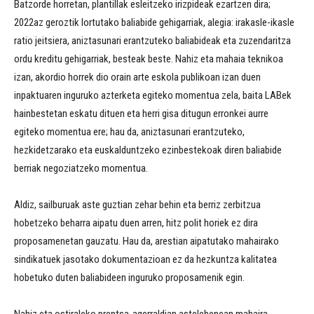
Batzorde horretan, plantillak esleitzeko irizpideak ezartzen dira;
2022az geroztik lortutako baliabide gehigarriak, alegia: irakasle-ikasle
ratio jeitsiera, aniztasunari erantzuteko baliabideak eta zuzendaritza
ordu kreditu gehigarriak, besteak beste. Nahiz eta mahaia teknikoa
izan, akordio horrek dio orain arte eskola publikoan izan duen
inpaktuaren inguruko azterketa egiteko momentua zela, baita LABek
hainbestetan eskatu dituen eta herri gisa ditugun erronkei aurre
egiteko momentua ere; hau da, aniztasunari erantzuteko,
hezkidetzarako eta euskalduntzeko ezinbestekoak diren baliabide
berriak negoziatzeko momentua.
Aldiz, sailburuak aste guztian zehar behin eta berriz zerbitzua
hobetzeko beharra aipatu duen arren, hitz polit horiek ez dira
proposamenetan gauzatu. Hau da, arestian aipatutako mahairako
sindikatuek jasotako dokumentazioan ez da hezkuntza kalitatea
hobetuko duten baliabideen inguruko proposamenik egin.
Nahiz eta ostiraleko prentsa-agerraldian astelehenean mahaira