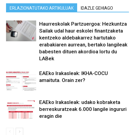
ERLAZIONATUTAKO ARTIKULUAK
IDAZLE GEHIAGO
Haurreskolak Partzuergoa: Hezkuntza
Sailak udal haur eskolei finantzaketa
kentzeko aldebakarrez hartutako
erabakiaren aurrean, bertako langileak
babesten dituen akordioa lortu du
LABek
EAEko Irakasleak: IKHA-COCU
amaituta. Orain zer?
EAEko Irakasleak: udako kobraketa
berreskuratzeak 6.000 langile ingururi
eragin die