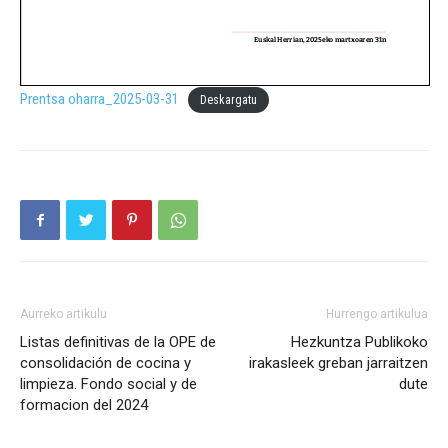
Prentsa oharra_2025-03-31
Deskargatu
Aurreko artikulu
Hurrengo artikulua
Listas definitivas de la OPE de
Hezkuntza Publikoko
consolidación de cocina y
irakasleek greban jarraitzen
limpieza. Fondo social y de
dute
formacion del 2024