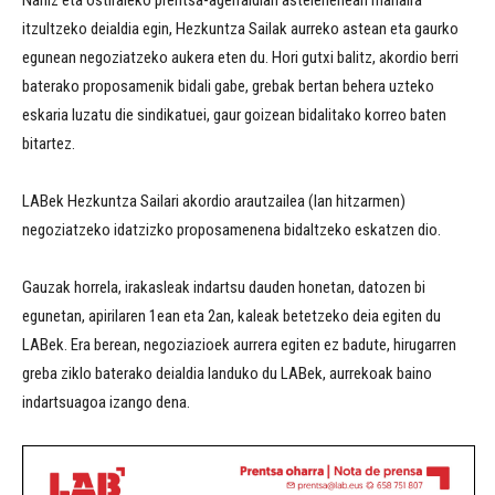
itzultzeko deialdia egin, Hezkuntza Sailak aurreko astean eta gaurko
egunean negoziatzeko aukera eten du. Hori gutxi balitz, akordio berri
baterako proposamenik bidali gabe, grebak bertan behera uzteko
eskaria luzatu die sindikatuei, gaur goizean bidalitako korreo baten
bitartez.
LABek Hezkuntza Sailari akordio arautzailea (lan hitzarmen)
negoziatzeko idatzizko proposamenena bidaltzeko eskatzen dio.
Gauzak horrela, irakasleak indartsu dauden honetan, datozen bi
egunetan, apirilaren 1ean eta 2an, kaleak betetzeko deia egiten du
LABek. Era berean, negoziazioek aurrera egiten ez badute, hirugarren
greba ziklo baterako deialdia landuko du LABek, aurrekoak baino
indartsuagoa izango dena.