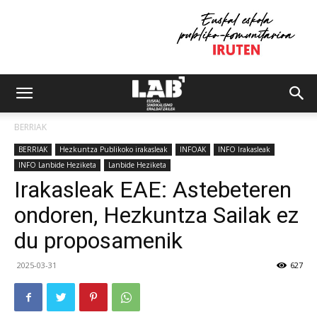
BERRIAK
BERRIAK
Hezkuntza Publikoko irakasleak
INFOAK
INFO Irakasleak
INFO Lanbide Heziketa
Lanbide Heziketa
Irakasleak EAE: Astebeteren
ondoren, Hezkuntza Sailak ez
du proposamenik
2025-03-31
627