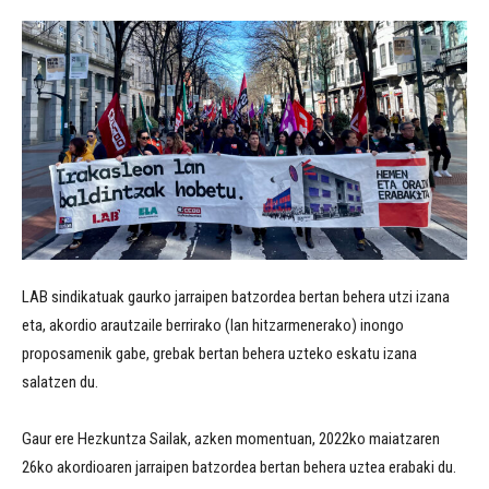
LAB sindikatuak gaurko jarraipen batzordea bertan behera utzi izana
eta, akordio arautzaile berrirako (lan hitzarmenerako) inongo
proposamenik gabe, grebak bertan behera uzteko eskatu izana
salatzen du.
Gaur ere Hezkuntza Sailak, azken momentuan, 2022ko maiatzaren
26ko akordioaren jarraipen batzordea bertan behera uztea erabaki du.