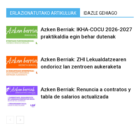
ERLAZIONATUTAKO ARTIKULUAK
IDAZLE GEHIAGO
Azken Berriak: IKHA-COCU 2026-2027
praktikaldia egin behar dutenak
Azken Berriak: ZHI Lekualdatzearen
ondorioz lan zentroen aukeraketa
Azken Berriak: Renuncia a contratos y
tabla de salarios actualizada