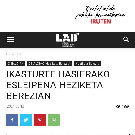
DEIALDIAK
DEIALDIAK
DEIALDIAK (Heziketa Berezia)
Heziketa Berezia
IKASTURTE HASIERAKO
ESLEIPENA HEZIKETA
BEREZIAN
2024-05-13
1289