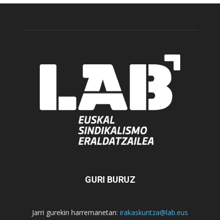
GURI BURUZ
Jarri gurekin harremanetan:
irakaskuntza@lab.eus