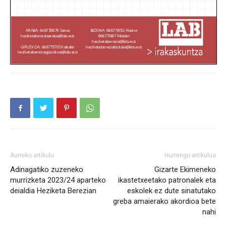
Aurreko artikulu
Hurrengo artikulua
Adinagatiko zuzeneko
Gizarte Ekimeneko
murrizketa 2023/24 aparteko
ikastetxeetako patronalek eta
deialdia Heziketa Berezian
eskolek ez dute sinatutako
greba amaierako akordioa bete
nahi