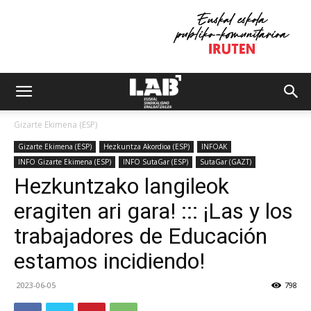
Gizarte Ekimena (ESP)
Gizarte Ekimena (ESP)
Hezkuntza Akordioa (ESP)
INFOAK
INFO Gizarte Ekimena (ESP)
INFO SutaGar (ESP)
SutaGar (GAZT)
Hezkuntzako langileok
eragiten ari gara! ::: ¡Las y los
trabajadores de Educación
estamos incidiendo!
2023-06-05
798