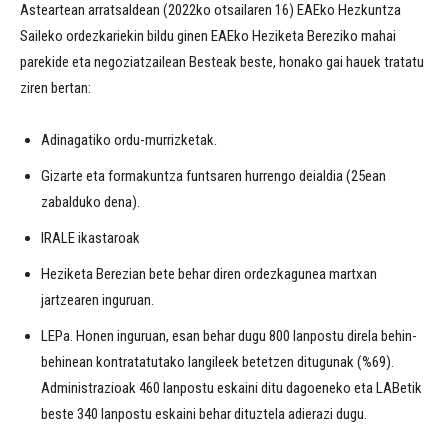
Asteartean arratsaldean (2022ko otsailaren 16) EAEko Hezkuntza
Saileko ordezkariekin bildu ginen EAEko Heziketa Bereziko mahai
parekide eta negoziatzailean Besteak beste, honako gai hauek tratatu
ziren bertan:
Adinagatiko ordu-murrizketak.
Gizarte eta formakuntza funtsaren hurrengo deialdia (25ean
zabalduko dena).
IRALE ikastaroak
Heziketa Berezian bete behar diren ordezkagunea martxan
jartzearen inguruan.
LEPa. Honen inguruan, esan behar dugu 800 lanpostu direla behin-
behinean kontratatutako langileek betetzen ditugunak (%69).
Administrazioak 460 lanpostu eskaini ditu dagoeneko eta LABetik
beste 340 lanpostu eskaini behar dituztela adierazi dugu.