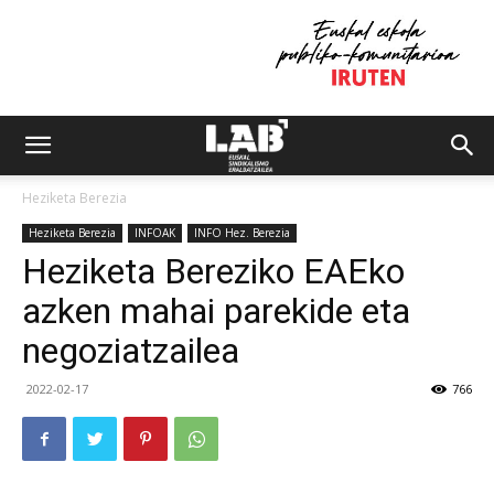
Heziketa Berezia
Heziketa Berezia
INFOAK
INFO Hez. Berezia
Heziketa Bereziko EAEko
azken mahai parekide eta
negoziatzailea
2022-02-17
766