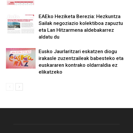
EAEko Heziketa Berezia: Hezkuntza
Sailak negoziazio kolektiboa zapuztu
eta Lan Hitzarmena aldebakarrez
aldatu du
Eusko Jaurlaritzari eskatzen diogu
irakasle zuzentzaileak babesteko eta
euskararen kontrako oldarraldia ez
elikatzeko