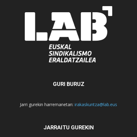
GURI BURUZ
Jarri gurekin harremanetan:
irakaskuntza@lab.eus
JARRAITU GUREKIN