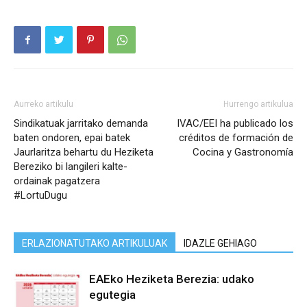
Aurreko artikulu
Hurrengo artikulua
Sindikatuak jarritako demanda
IVAC/EEI ha publicado los
baten ondoren, epai batek
créditos de formación de
Jaurlaritza behartu du Heziketa
Cocina y Gastronomía
Bereziko bi langileri kalte-
ordainak pagatzera
#LortuDugu
ERLAZIONATUTAKO ARTIKULUAK
IDAZLE GEHIAGO
EAEko Heziketa Berezia: udako
egutegia