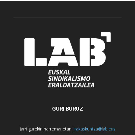
GURI BURUZ
Jarri gurekin harremanetan:
irakaskuntza@lab.eus