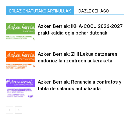
ERLAZIONATUTAKO ARTIKULUAK
IDAZLE GEHIAGO
Azken Berriak: IKHA-COCU 2026-2027
praktikaldia egin behar dutenak
Azken Berriak: ZHI Lekualdatzearen
ondorioz lan zentroen aukeraketa
Azken Berriak: Renuncia a contratos y
tabla de salarios actualizada