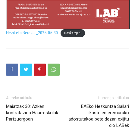
Heziketa Berezia_2025-05-30
Deskargatu
Aurreko artikulu
Hurrengo artikulua
Maiatzak 30: Azken
EAEko Hezkuntza Sailari
kontratazioa Haurreskolak
ikastolen eremurako
Partzuergoan
adostutakoa bete dezan exijitu
dio LABek