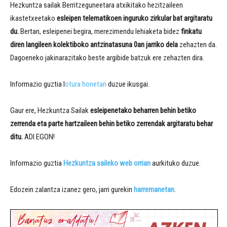
Hezkuntza sailak Berritzeguneetara atxikitako hezitzaileen
ikastetxeetako
esleipen telematikoen inguruko zirkular bat argitaratu
du.
Bertan, esleipenei begira, merezimendu lehiaketa bidez
finkatu
diren langileen kolektiboko antzinatasuna 0an jarriko dela
zehazten da.
Dagoeneko jakinarazitako beste argibide batzuk ere zehazten dira.
Informazio guztia l
otura honetan
duzue ikusgai.
Gaur ere, Hezkuntza Sailak
esleipenetako beharren behin betiko
zerrenda eta parte hartzaileen behin betiko zerrendak argitaratu behar
ditu.
ADI EGON!
Informazio guztia
Hezkuntza saileko web orrian
aurkituko duzue.
Edozein zalantza izanez gero, jarri gurekin
harremanetan.