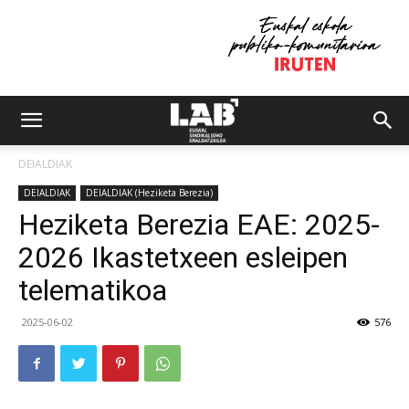
DEIALDIAK
DEIALDIAK
DEIALDIAK (Heziketa Berezia)
Heziketa Berezia EAE: 2025-
2026 Ikastetxeen esleipen
telematikoa
2025-06-02
576