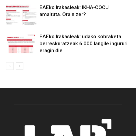
EAEko Irakasleak: IKHA-COCU
amaituta. Orain zer?
EAEko Irakasleak: udako kobraketa
berreskuratzeak 6.000 langile ingururi
eragin die