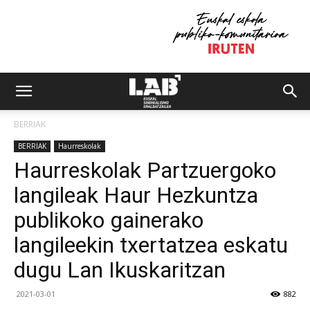
BERRIAK
BERRIAK
Haurreskolak
Haurreskolak Partzuergoko
langileak Haur Hezkuntza
publikoko gainerako
langileekin txertatzea eskatu
dugu Lan Ikuskaritzan
2021-03-01
882