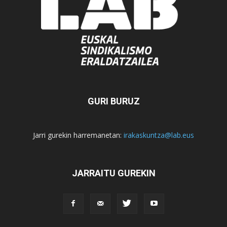
GURI BURUZ
Jarri gurekin harremanetan:
irakaskuntza@lab.eus
JARRAITU GUREKIN