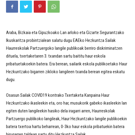
Araba, Bizkaia eta Gipuzkoako Lan arloko eta Gizarte Segurantzako
Ikuskaritza probintzialean salatu dugu EAEko Hezkuntza Sailak
Haurreskolak Partzuergoko langile publikoak berriro diskriminatzen
dituela, txertaketaren 3. txandan sartu baititu haur eskola
pribatuetakoekin batera. Era berean, sailarik eskola publikoetako Haur
Hezkuntzako bigarren zikloko langileen txanda berean egitea eskatu
dugu.
Osasun Sailak COVID19 kontrako Txertaketa Kanpaina Haur
Hezkuntzako ikasleekin eta, oro har, musukorik gabeko ikasleekin lan
egiten duten langileekin hasiko dela iragarri arren, Haurreskolak
Partzuergo publikoko langileak, Haur Hezkuntzako langile publikoekin
batera txertoa hartu beharrean, 0-3ko haur eskola pribatuekin batera
hirugarren taldean sartu ditu Hezkuntza Sailak.