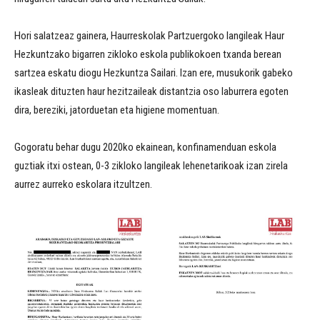
Hori salatzeaz gainera, Haurreskolak Partzuergoko langileak Haur
Hezkuntzako bigarren zikloko eskola publikokoen txanda berean
sartzea eskatu diogu Hezkuntza Sailari. Izan ere, musukorik gabeko
ikasleak dituzten haur hezitzaileak distantzia oso laburrera egoten
dira, bereziki, jatorduetan eta higiene momentuan.
Gogoratu behar dugu 2020ko ekainean, konfinamenduan eskola
guztiak itxi ostean, 0-3 zikloko langileak lehenetarikoak izan zirela
aurrez aurreko eskolara itzultzen.