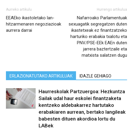
Aurreko artikulu
Hurrengo artikulua
EEAEko ikastoletako lan-
Nafarroako Parlamentuak
hitzarmenaren negoziazioak
sexuagatik segregatzen duten
aurrera darrai
ikastetxeak ez finantzatzeko
harturiko erabakia txalotu eta
PNV/PSE-EEk EAEn duten
jarrera baztertzaile eta
matxista salatzen dugu
ERLAZIONATUTAKO ARTIKULUAK
IDAZLE GEHIAGO
Haurreskolak Partzuergoa: Hezkuntza
Sailak udal haur eskolei finantzaketa
kentzeko aldebakarrez hartutako
erabakiaren aurrean, bertako langileak
babesten dituen akordioa lortu du
LABek