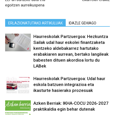
egoitzen aurreikuspena
ERLAZIONATUTAKO ARTIKULUAK
IDAZLE GEHIAGO
Haurreskolak Partzuergoa: Hezkuntza
Sailak udal haur eskolei finantzaketa
kentzeko aldebakarrez hartutako
erabakiaren aurrean, bertako langileak
babesten dituen akordioa lortu du
LABek
Haurreskolak Partzuergoa: Udal haur
eskola batzuen integrazioa eta
ikasturte hasierako prozesuak
Azken Berriak: IKHA-COCU 2026-2027
praktikaldia egin behar dutenak