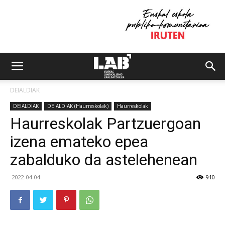
DEIALDIAK
DEIALDIAK
DEIALDIAK (Haurreskolak)
Haurreskolak
Haurreskolak Partzuergoan
izena emateko epea
zabalduko da astelehenean
2022-04-04
910