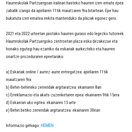
Haurreskolak Partzuergoan irailean hasteko haurren izen-emate epea
zabalik izango da apirilaren 11tik maiatzaren 9ra bitartean. Epe hau
bukatuta izen ematea irekita mantenduko da plazak egonez gero.
2021 eta 2022 urteetan jaiotako haurren guraso edo legezko tutoreek
Haurreskolak Partzuergoko zentroetan plaza eska dezakezue eta
honako egutegi hau ezarriko da eskariak aurkezteko eta haurren
onartze-prozeduraren epeetarako:
a) Eskariak online / aurrez-aurre entregatzea: apirilaren 11tik
maiatzaren 9ra
b) Behin-behineko zerrendak argitaratzea: ekainaren 8an
c) Erreklamazio eta akats-zuzenketaren epea: ekainaren 9tik 15era
d) Eskaerari uko egitea: ekainaren 15 arte
e) Behin betiko zerrendak argitaratzea: ekainaren 30ean
Informazio gehiago:
HEMEN
.