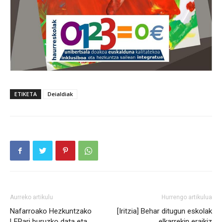
ETIKETA
Deialdiak
Aurreko artikulu
Hurrengo artikulua
Nafarroako Hezkuntzako
[Iritzia] Behar ditugun eskolak
LEPari buruzko data eta
elkarrekin eraikiz