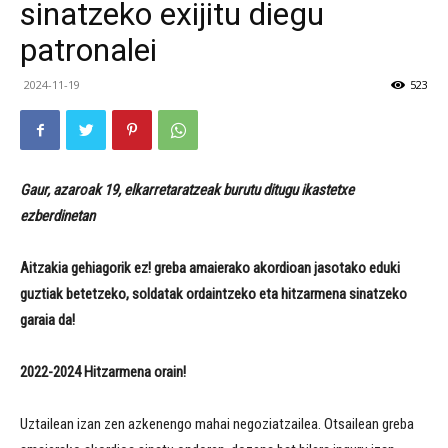
sinatzeko exijitu diegu
patronalei
2024-11-19
523
Gaur, azaroak 19, elkarretaratzeak burutu ditugu ikastetxe
ezberdinetan
Aitzakia gehiagorik ez! greba amaierako akordioan jasotako eduki
guztiak betetzeko, soldatak ordaintzeko eta hitzarmena sinatzeko
garaia da!
2022-2024 Hitzarmena orain!
Uztailean izan zen azkenengo mahai negoziatzailea. Otsailean greba