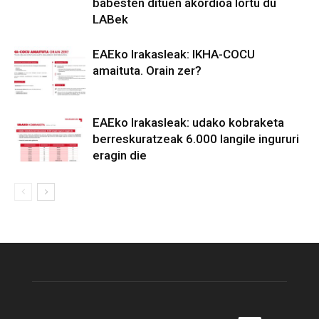
babesten dituen akordioa lortu du
LABek
EAEko Irakasleak: IKHA-COCU
amaituta. Orain zer?
EAEko Irakasleak: udako kobraketa
berreskuratzeak 6.000 langile ingururi
eragin die