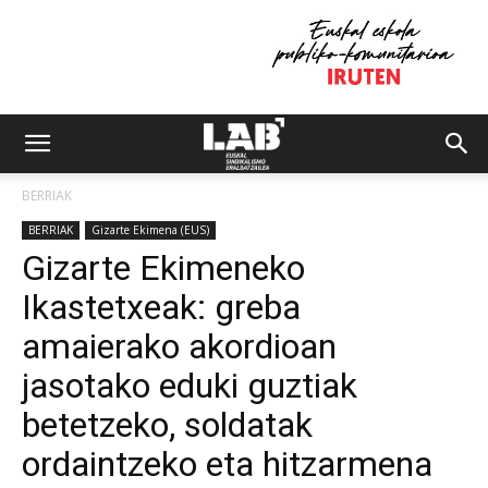
BERRIAK
BERRIAK
Gizarte Ekimena (EUS)
Gizarte Ekimeneko
Ikastetxeak: greba
amaierako akordioan
jasotako eduki guztiak
betetzeko, soldatak
ordaintzeko eta hitzarmena