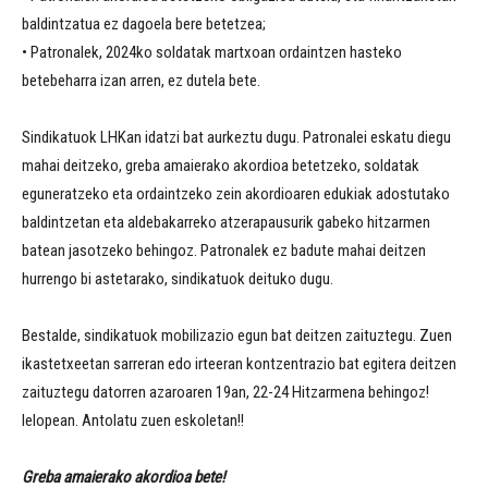
baldintzatua ez dagoela bere betetzea;
• Patronalek, 2024ko soldatak martxoan ordaintzen hasteko
betebeharra izan arren, ez dutela bete.
Sindikatuok LHKan idatzi bat aurkeztu dugu. Patronalei eskatu diegu
mahai deitzeko, greba amaierako akordioa betetzeko, soldatak
eguneratzeko eta ordaintzeko zein akordioaren edukiak adostutako
baldintzetan eta aldebakarreko atzerapausurik gabeko hitzarmen
batean jasotzeko behingoz. Patronalek ez badute mahai deitzen
hurrengo bi astetarako, sindikatuok deituko dugu.
Bestalde, sindikatuok mobilizazio egun bat deitzen zaituztegu. Zuen
ikastetxeetan sarreran edo irteeran kontzentrazio bat egitera deitzen
zaituztegu datorren azaroaren 19an, 22-24 Hitzarmena behingoz!
lelopean. Antolatu zuen eskoletan!!
Greba amaierako akordioa bete!