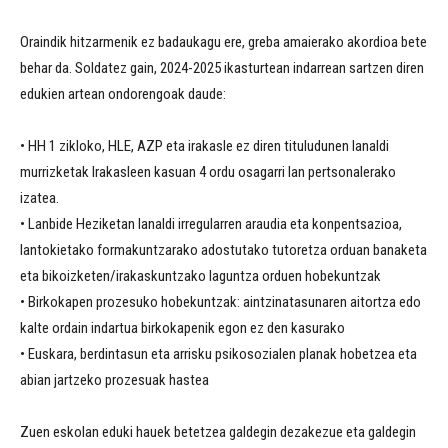
Oraindik hitzarmenik ez badaukagu ere, greba amaierako akordioa bete
behar da. Soldatez gain, 2024-2025 ikasturtean indarrean sartzen diren
edukien artean ondorengoak daude:
• HH 1 zikloko, HLE, AZP eta irakasle ez diren tituludunen lanaldi
murrizketak Irakasleen kasuan 4 ordu osagarri lan pertsonalerako
izatea.
• Lanbide Heziketan lanaldi irregularren araudia eta konpentsazioa,
lantokietako formakuntzarako adostutako tutoretza orduan banaketa
eta bikoizketen/irakaskuntzako laguntza orduen hobekuntzak
• Birkokapen prozesuko hobekuntzak: aintzinatasunaren aitortza edo
kalte ordain indartua birkokapenik egon ez den kasurako
• Euskara, berdintasun eta arrisku psikosozialen planak hobetzea eta
abian jartzeko prozesuak hastea
Zuen eskolan eduki hauek betetzea galdegin dezakezue eta galdegin