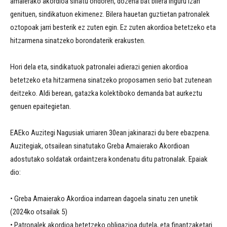
amaierako akordioa sinatu ondoren, dozena bat bilera inguru izan
genituen, sindikatuon ekimenez. Bilera hauetan guztietan patronalek
oztopoak jarri besterik ez zuten egin. Ez zuten akordioa betetzeko eta
hitzarmena sinatzeko borondaterik erakusten.
Hori dela eta, sindikatuok patronalei adierazi genien akordioa
betetzeko eta hitzarmena sinatzeko proposamen serio bat zutenean
deitzeko. Aldi berean, gatazka kolektiboko demanda bat aurkeztu
genuen epaitegietan.
EAEko Auzitegi Nagusiak urriaren 30ean jakinarazi du bere ebazpena.
Auzitegiak, otsailean sinatutako Greba Amaierako Akordioan
adostutako soldatak ordaintzera kondenatu ditu patronalak. Epaiak
dio:
• Greba Amaierako Akordioa indarrean dagoela sinatu zen unetik
(2024ko otsailak 5)
• Patronalek akordioa betetzeko obligazioa dutela, eta finantzaketari