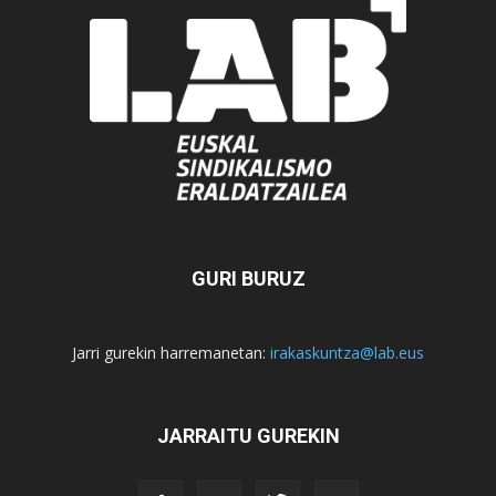
GURI BURUZ
Jarri gurekin harremanetan:
irakaskuntza@lab.eus
JARRAITU GUREKIN