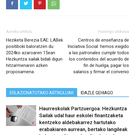
Aurreko artikulu
Hurrengo artikulua
Heziketa Berezia EAE: LABek
Centros de enseñanza de
positiboki baloratzen du
Iniciativa Social: hemos exigido
2024ko azaroaren 15ean
a las patronales cumplir todos
Hezkuntza sailak bidali digun
los contenidos del acuerdo de
hitzarmenaren azken
fin de huelga, pagar los
proposamena.
salarios y firmar el convenio
ERLAZIONATUTAKO ARTIKULUAK
IDAZLE GEHIAGO
Haurreskolak Partzuergoa: Hezkuntza
Sailak udal haur eskolei finantzaketa
kentzeko aldebakarrez hartutako
erabakiaren aurrean, bertako langileak