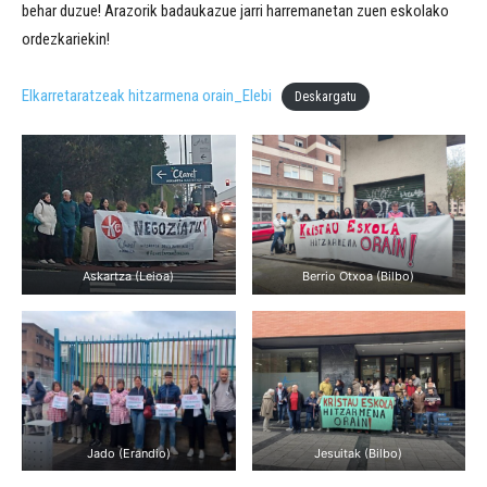
behar duzue! Arazorik badaukazue jarri harremanetan zuen eskolako
ordezkariekin!
Elkarretaratzeak hitzarmena orain_Elebi
Deskargatu
Askartza (Leioa)
Berrio Otxoa (Bilbo)
Jado (Erandio)
Jesuitak (Bilbo)