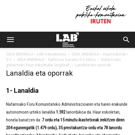
GIDA SINDIKALA – LAB Irakaskuntza
GIDA SINDIKALA – Haurreskolak /
0-3
GIDA SINDIKALA – Nafarroa Garaiko 0-3 zikloa
Nafarroako
gobernuko haur eskoletako langileak
Lanaldia eta oporrak
Lanaldia eta oporrak
1- Lanaldia
Nafarroako Foru Komunitateko Administrazioaren eta haren erakunde
autonomoen urteko lanaldia
1.592
lanordukoa da. Haur eskoletan,
honela banatzen da:
7 ordu eta 15 minutu ikastetxeak irekitzen diren
204 egunengatik (1.479 ordu), 35 prestakuntza-ordu eta 78 lanordu