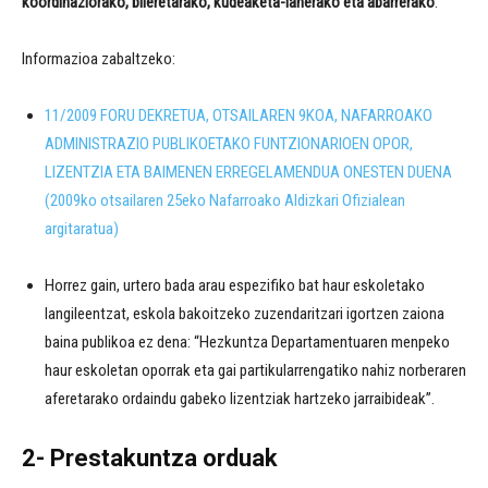
koordinaziorako, bileretarako, kudeaketa-lanerako eta abarrerako
.
Informazioa zabaltzeko:
11/2009 FORU DEKRETUA, OTSAILAREN 9KOA, NAFARROAKO
ADMINISTRAZIO PUBLIKOETAKO FUNTZIONARIOEN OPOR,
LIZENTZIA ETA BAIMENEN ERREGELAMENDUA ONESTEN DUENA
(2009ko otsailaren 25eko Nafarroako Aldizkari Ofizialean
argitaratua)
Horrez gain, urtero bada arau espezifiko bat haur eskoletako
langileentzat, eskola bakoitzeko zuzendaritzari igortzen zaiona
baina publikoa ez dena: “Hezkuntza Departamentuaren menpeko
haur eskoletan oporrak eta gai partikularrengatiko nahiz norberaren
aferetarako ordaindu gabeko lizentziak hartzeko jarraibideak”.
2- Prestakuntza orduak