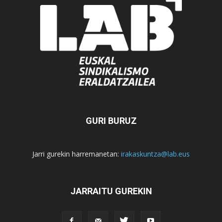
GURI BURUZ
Jarri gurekin harremanetan:
irakaskuntza@lab.eus
JARRAITU GUREKIN