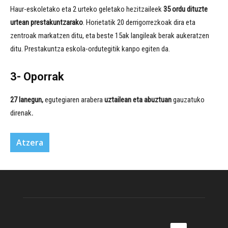
Haur-eskoletako eta 2 urteko geletako hezitzaileek
35 ordu dituzte
urtean prestakuntzarako
. Horietatik 20 derrigorrezkoak dira eta
zentroak markatzen ditu, eta beste 15ak langileak berak aukeratzen
ditu. Prestakuntza eskola-ordutegitik kanpo egiten da.
3- Oporrak
27 lanegun,
egutegiaren arabera
uztailean eta abuztuan
gauzatuko
direnak
.
Atzera