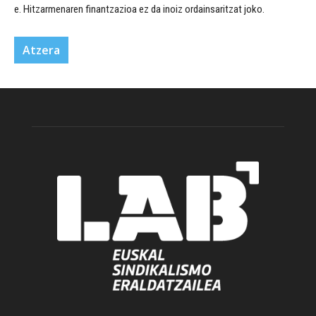
e. Hitzarmenaren finantzazioa ez da inoiz ordainsaritzat joko.
Atzera