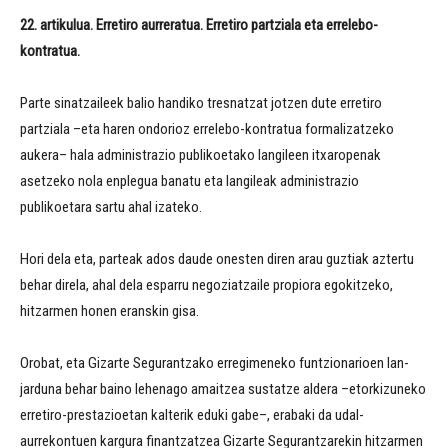
22. artikulua. Erretiro aurreratua. Erretiro partziala eta errelebo-
kontratua.
Parte sinatzaileek balio handiko tresnatzat jotzen dute erretiro
partziala –eta haren ondorioz errelebo-kontratua formalizatzeko
aukera– hala administrazio publikoetako langileen itxaropenak
asetzeko nola enplegua banatu eta langileak administrazio
publikoetara sartu ahal izateko.
Hori dela eta, parteak ados daude onesten diren arau guztiak aztertu
behar direla, ahal dela esparru negoziatzaile propiora egokitzeko,
hitzarmen honen eranskin gisa.
Orobat, eta Gizarte Segurantzako erregimeneko funtzionarioen lan-
jarduna behar baino lehenago amaitzea sustatze aldera –etorkizuneko
erretiro-prestazioetan kalterik eduki gabe–, erabaki da udal-
aurrekontuen kargura finantzatzea Gizarte Segurantzarekin hitzarmen