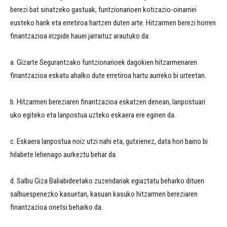
berezi bat sinatzeko gastuak, funtzionarioen kotizazio-oinarriei
eusteko harik eta erretiroa hartzen duten arte. Hitzarmen berezi horren
finantzazioa irizpide hauei jarraituz arautuko da:
a. Gizarte Segurantzako funtzionarioek dagokien hitzarmenaren
finantzazioa eskatu ahalko dute erretiroa hartu aurreko bi urteetan.
b. Hitzarmen bereziaren finantzazioa eskatzen denean, lanpostuari
uko egiteko eta lanpostua uzteko eskaera ere eginen da.
c. Eskaera lanpostua noiz utzi nahi eta, gutxienez, data hori baino bi
hilabete lehenago aurkeztu behar da.
d. Salbu Giza Baliabideetako zuzendariak egiaztatu beharko dituen
salbuespenezko kasuetan, kasuan kasuko hitzarmen bereziaren
finantzazioa onetsi beharko da.