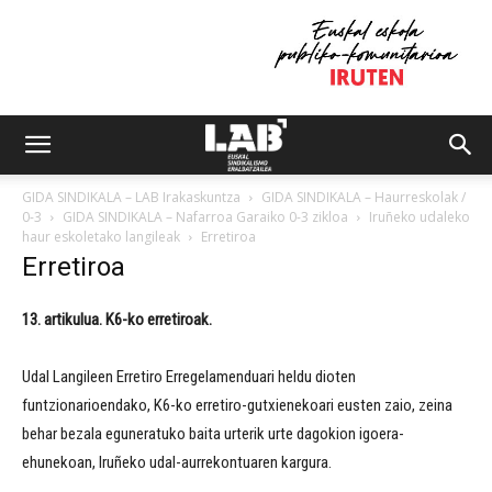
GIDA SINDIKALA – LAB Irakaskuntza
GIDA SINDIKALA – Haurreskolak /
0-3
GIDA SINDIKALA – Nafarroa Garaiko 0-3 zikloa
Iruñeko udaleko
haur eskoletako langileak
Erretiroa
Erretiroa
13. artikulua. K6-ko erretiroak.
Udal Langileen Erretiro Erregelamenduari heldu dioten
funtzionarioendako, K6-ko erretiro-gutxienekoari eusten zaio, zeina
behar bezala eguneratuko baita urterik urte dagokion igoera-
ehunekoan, Iruñeko udal-aurrekontuaren kargura.