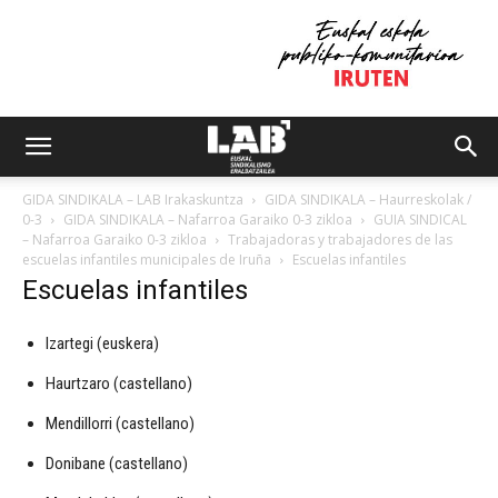
GIDA SINDIKALA – LAB Irakaskuntza
GIDA SINDIKALA – Haurreskolak /
0-3
GIDA SINDIKALA – Nafarroa Garaiko 0-3 zikloa
GUIA SINDICAL
– Nafarroa Garaiko 0-3 zikloa
Trabajadoras y trabajadores de las
escuelas infantiles municipales de Iruña
Escuelas infantiles
Escuelas infantiles
Izartegi (euskera)
Haurtzaro (castellano)
Mendillorri (castellano)
Donibane (castellano)