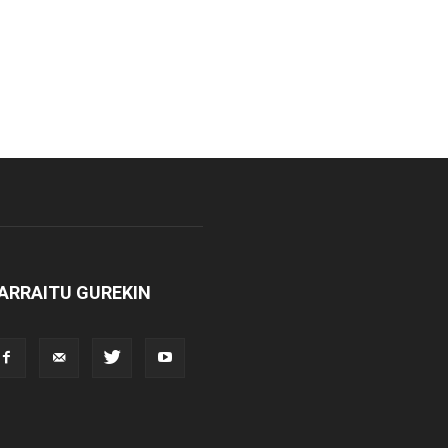
ARRAITU GUREKIN