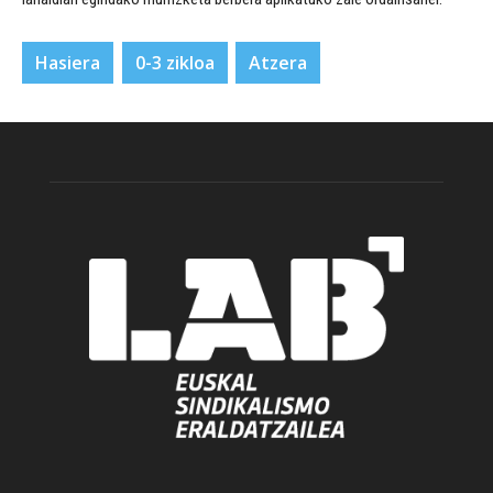
Hasiera
0-3 zikloa
Atzera