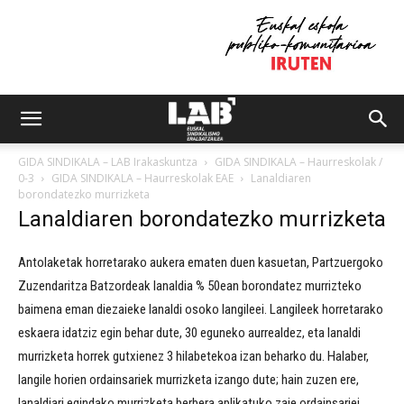
GIDA SINDIKALA – LAB Irakaskuntza
GIDA SINDIKALA – Haurreskolak /
0-3
GIDA SINDIKALA – Haurreskolak EAE
Lanaldiaren
borondatezko murrizketa
Lanaldiaren borondatezko murrizketa
Antolaketak horretarako aukera ematen duen kasuetan, Partzuergoko
Zuzendaritza Batzordeak lanaldia % 50ean borondatez murrizteko
baimena eman diezaieke lanaldi osoko langileei. Langileek horretarako
eskaera idatziz egin behar dute, 30 eguneko aurrealdez, eta lanaldi
murrizketa horrek gutxienez 3 hilabetekoa izan beharko du. Halaber,
langile horien ordainsariek murrizketa izango dute; hain zuzen ere,
lanaldiari egindako murrizketa berbera aplikatuko zaie ordainsariei.