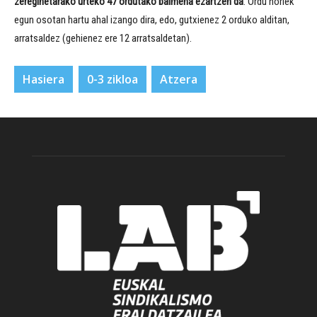
zereginetarako urteko 47 ordutako baimena ezartzen da
. Ordu horiek
egun osotan hartu ahal izango dira, edo, gutxienez 2 orduko alditan,
arratsaldez (gehienez ere 12 arratsaldetan).
Hasiera
0-3 zikloa
Atzera