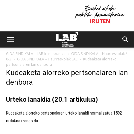
GIDA SINDIKALA – LAB Irakaskuntza
GIDA SINDIKALA – Haurreskolak /
0-3
GIDA SINDIKALA – Haurreskolak EAE
Kudeaketa alorreko
pertsonalaren lan denbora
Kudeaketa alorreko pertsonalaren lan
denbora
Urteko lanaldia (20.1 artikulua)
Kudeaketa alorreko pertsonalaren urteko lanaldi normalizatua
1592
ordukoa
izango da.