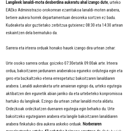
Langileek lanaldi-mota desberdina aukeratu ahal izango dute
, urteko
EAEko Administrazio orokorrean ezarritakoa lanaldi-moten arabera,
betiere aukera horrek departamentuan desoreka sortzen ez badu.
Kudeaketa alor guztietako zerbitzua gutxienez 08:30 eta 14:30 artean
eskaintzen dela bermatuko da.
Sarrera eta irteera orduak honako hauek izango dira urtean zehar:
Urte osoko sarrera ordua: goizeko 07:30etatik 09:00ak arte. Irteera
ordua, bakoitzaren jardunaren araberakoa eguneko ordutegia egin eta
gero eta bazkaltzeko etena errespetatuz bakoitzaren lanaldiaren
arabera. Lanaldi aukeraketa urte amaieran egingo da, urteko egutegia
aktibatzen den egunetik abian jarriko da eta urtebeteko konpromisoa
hartuko du langileak. Ezingo da urtean zehar lanaldi mota aldatu.
Ordezkoak ordezkatzen duenaren egutegia egin beharko du. Urte
bakoitzeko egutegiaren arabera eta langile bakoitzaren lanaldiaren
arabera finkatuko dira aukera askeko orduak.
Norberaren