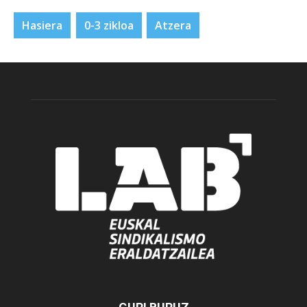
Hasiera
0-3 zikloa
Atzera