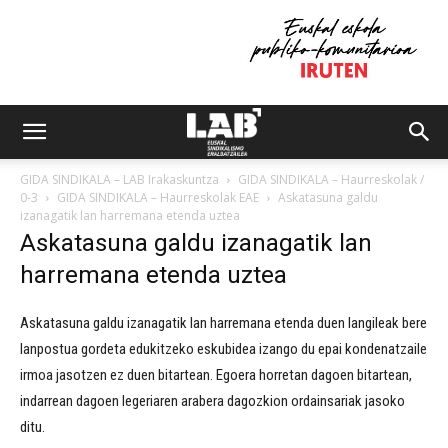
GIDA SINDIKALA – LAB Irakaskuntza
GIDA SINDIKALA – Haurreskolak /
0-3
GIDA SINDIKALA – Haurreskolak EAE
Askatasuna galdu
izanagatik lan harremana etenda uztea
Askatasuna galdu izanagatik lan
harremana etenda uztea
Askatasuna galdu izanagatik lan harremana etenda duen langileak bere
lanpostua gordeta edukitzeko eskubidea izango du epai kondenatzaile
irmoa jasotzen ez duen bitartean. Egoera horretan dagoen bitartean,
indarrean dagoen legeriaren arabera dagozkion ordainsariak jasoko
ditu.