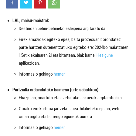
LAL, maisu-maistrak
:
Destinoen behin-behineko esleipena argitaratu da.
Erreklamazioak egiteko epea, baita prozesuan borondatez
parte hartzen dutenentzat uko egiteko ere: 2024ko maiatzaren
15etik ekainaren 21era bitartean, biak barne,
Hezigune
aplikazioan.
Informazio gehiago
hemen
.
Partzialki ordaindutako baimena (urte sabatikoa):
Ebazpena, onartuta eta ezetsitako eskaerak argitaratu dira.
Gorako errekurtsoa jartzeko epea: hilabeteko epean, web
orrian argitu eta hurrengo egunetik aurrera.
Informazio gehiago
hemen
.