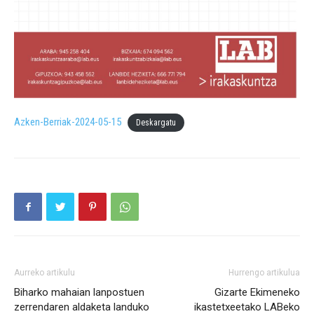
Azken-Berriak-2024-05-15
Deskargatu
Aurreko artikulu
Hurrengo artikulua
Biharko mahaian lanpostuen
Gizarte Ekimeneko
zerrendaren aldaketa landuko
ikastetxeetako LABeko