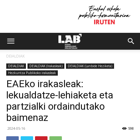
DEIALDIAK
DEIALDIAK
DEIALDIAK (Irakasleak)
DEIALDIAK (Lanbide Heziketa)
Hezkuntza Publikoko irakasleak
EAEko irakasleak:
lekualdatze-lehiaketa eta
partzialki ordaindutako
baimenaz
2024-05-16
598