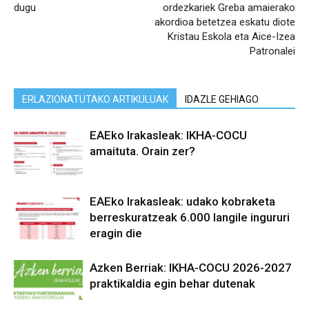
dugu
ordezkariek Greba amaierako
akordioa betetzea eskatu diote
Kristau Eskola eta Aice-Izea
Patronalei
ERLAZIONATUTAKO ARTIKULUAK
IDAZLE GEHIAGO
EAEko Irakasleak: IKHA-COCU
amaituta. Orain zer?
EAEko Irakasleak: udako kobraketa
berreskuratzeak 6.000 langile ingururi
eragin die
Azken Berriak: IKHA-COCU 2026-2027
praktikaldia egin behar dutenak