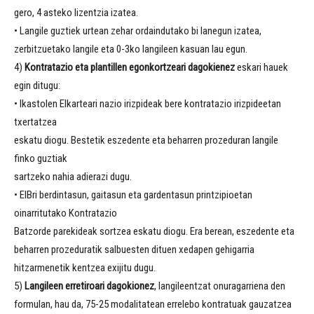
gero, 4 asteko lizentzia izatea.
• Langile guztiek urtean zehar ordaindutako bi lanegun izatea,
zerbitzuetako langile eta 0-3ko langileen kasuan lau egun.
4)
Kontratazio eta plantillen egonkortzeari dagokienez
eskari hauek
egin ditugu:
• Ikastolen Elkarteari nazio irizpideak bere kontratazio irizpideetan
txertatzea
eskatu diogu. Bestetik eszedente eta beharren prozeduran langile
finko guztiak
sartzeko nahia adierazi dugu.
• EIBri berdintasun, gaitasun eta gardentasun printzipioetan
oinarritutako Kontratazio
Batzorde parekideak sortzea eskatu diogu. Era berean, eszedente eta
beharren prozeduratik salbuesten dituen xedapen gehigarria
hitzarmenetik kentzea exijitu dugu.
5)
Langileen erretiroari dagokionez
, langileentzat onuragarriena den
formulan, hau da, 75-25 modalitatean errelebo kontratuak gauzatzea