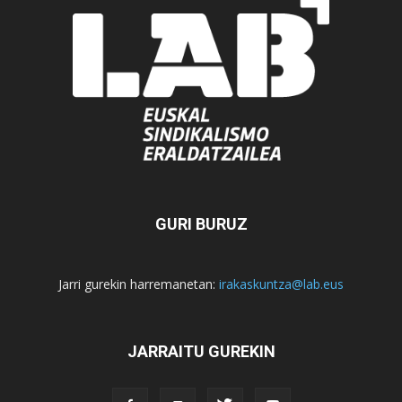
GURI BURUZ
Jarri gurekin harremanetan:
irakaskuntza@lab.eus
JARRAITU GUREKIN