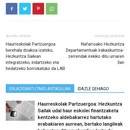
Aurreko artikulu
Hurrengo artikulua
Haurreskolak Partzuergoa
Nafarroako Hezkuntza
berehala doakoa izateko,
Departamentuak irakaskuntza-
Hezkuntza Sailean
zerrendak irekiko ditu urriaren
integratzeko, indartzeko eta
3an
hedatzeko borrokatuko da LAB
ERLAZIONATUTAKO ARTIKULUAK
IDAZLE GEHIAGO
Haurreskolak Partzuergoa: Hezkuntza
Sailak udal haur eskolei finantzaketa
kentzeko aldebakarrez hartutako
erabakiaren aurrean, bertako langileak