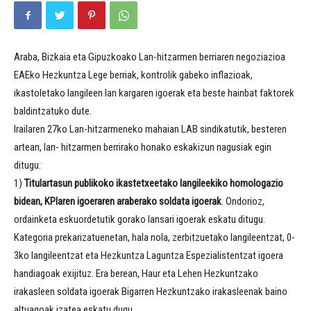
Araba, Bizkaia eta Gipuzkoako Lan-hitzarmen berriaren negoziazioa
EAEko Hezkuntza Lege berriak, kontrolik gabeko inflazioak,
ikastoletako langileen lan kargaren igoerak eta beste hainbat faktorek
baldintzatuko dute.
Irailaren 27ko Lan-hitzarmeneko mahaian LAB sindikatutik, besteren
artean, lan- hitzarmen berrirako honako eskakizun nagusiak egin
ditugu:
1)
Titulartasun publikoko ikastetxeetako langileekiko homologazio
bidean, KPIaren igoeraren araberako soldata igoerak
. Ondorioz,
ordainketa eskuordetutik gorako lansari igoerak eskatu ditugu.
Kategoria prekarizatuenetan, hala nola, zerbitzuetako langileentzat, 0-
3ko langileentzat eta Hezkuntza Laguntza Espezialistentzat igoera
handiagoak exijituz. Era berean, Haur eta Lehen Hezkuntzako
irakasleen soldata igoerak Bigarren Hezkuntzako irakasleenak baino
altuagoak izatea eskatu dugu.