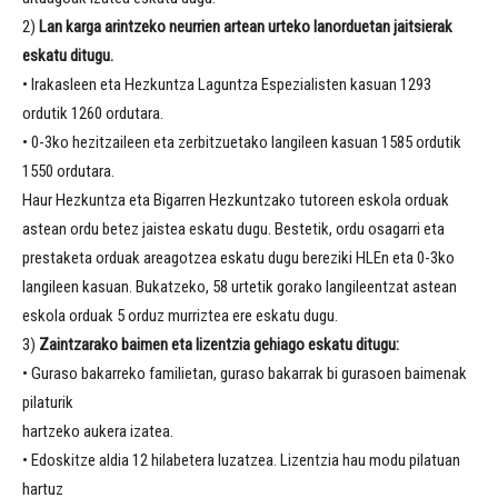
2)
Lan karga arintzeko neurrien artean urteko lanorduetan jaitsierak
eskatu ditugu.
• Irakasleen eta Hezkuntza Laguntza Espezialisten kasuan 1293
ordutik 1260 ordutara.
• 0-3ko hezitzaileen eta zerbitzuetako langileen kasuan 1585 ordutik
1550 ordutara.
Haur Hezkuntza eta Bigarren Hezkuntzako tutoreen eskola orduak
astean ordu betez jaistea eskatu dugu. Bestetik, ordu osagarri eta
prestaketa orduak areagotzea eskatu dugu bereziki HLEn eta 0-3ko
langileen kasuan. Bukatzeko, 58 urtetik gorako langileentzat astean
eskola orduak 5 orduz murriztea ere eskatu dugu.
3)
Zaintzarako baimen eta lizentzia gehiago eskatu ditugu:
• Guraso bakarreko familietan, guraso bakarrak bi gurasoen baimenak
pilaturik
hartzeko aukera izatea.
• Edoskitze aldia 12 hilabetera luzatzea. Lizentzia hau modu pilatuan
hartuz