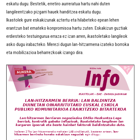
eskatu dugu. Bestetik, erretiro aurreratua hartu nahi duten
langileentzako pizgarri hauek handitzea eskatu dugu.
Ikastolek gure eskakizunak aztertu eta hilabeteko epean lehen
erantzun bat emateko konpromisoa hartu zuten. Eskakizun guztiak
erdiesteko testuingurua erraza ez izan arren, ikastoletako langileok
asko dugu irabazteko. Merezi dugun lan-hitzarmena izateko borroka
eta mobilizazioa beharrezkoak izango dira.