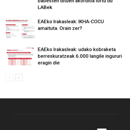
babesten dituen akordioa lortu du
LABek
EAEko Irakasleak: IKHA-COCU
amaituta. Orain zer?
EAEko Irakasleak: udako kobraketa
berreskuratzeak 6.000 langile ingururi
eragin die