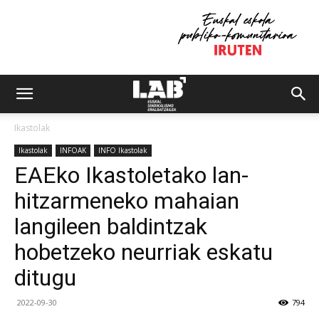
Ikastolak
Ikastolak
INFOAK
INFO Ikastolak
EAEko Ikastoletako lan-
hitzarmeneko mahaian
langileen baldintzak
hobetzeko neurriak eskatu
ditugu
2022-09-30
794