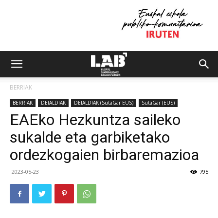
BERRIAK
BERRIAK
DEIALDIAK
DEIALDIAK (SutaGar EUS)
SutaGar (EUS)
EAEko Hezkuntza saileko
sukalde eta garbiketako
ordezkogaien birbaremazioa
2023-05-23
795