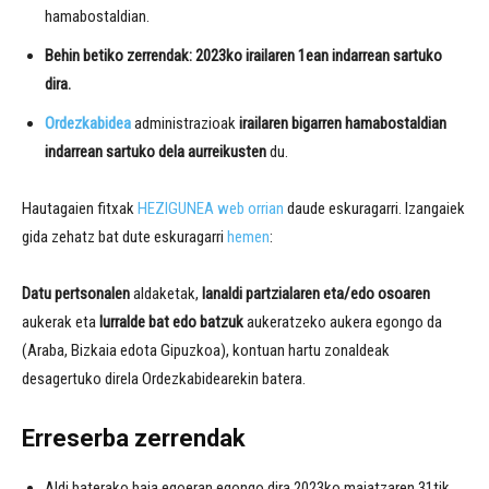
hamabostaldian.
Behin betiko zerrendak: 2023ko irailaren 1ean indarrean sartuko
dira.
Ordezkabidea
administrazioak
irailaren bigarren hamabostaldian
indarrean sartuko dela aurreikusten
du.
Hautagaien fitxak
HEZIGUNEA web orrian
daude eskuragarri. Izangaiek
gida zehatz bat dute eskuragarri
hemen
:
Datu pertsonalen
aldaketak,
lanaldi partzialaren eta/edo osoaren
aukerak eta
lurralde bat edo batzuk
aukeratzeko aukera egongo da
(Araba, Bizkaia edota Gipuzkoa), kontuan hartu zonaldeak
desagertuko direla Ordezkabidearekin batera.
Erreserba zerrendak
Aldi baterako baja egoeran egongo dira 2023ko maiatzaren 31tik