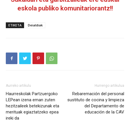
eskola publiko komunitariorantz!!
ETIKETA
Deialdiak
Aurreko artikulu
Hurrengo artikulua
Haurreskolak Partzuergoko
Rebaremación del personal
LEPean izena eman zuten
sustituto de cocina y limpieza
hezitzaileek betekizunak eta
del Departamento de
merituak egiaztatzeko epea
educación de la CAV
ireki da