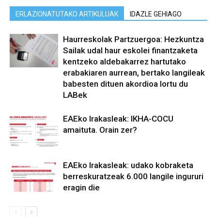
ERLAZIONATUTAKO ARTIKULUAK
IDAZLE GEHIAGO
Haurreskolak Partzuergoa: Hezkuntza
Sailak udal haur eskolei finantzaketa
kentzeko aldebakarrez hartutako
erabakiaren aurrean, bertako langileak
babesten dituen akordioa lortu du
LABek
EAEko Irakasleak: IKHA-COCU
amaituta. Orain zer?
EAEko Irakasleak: udako kobraketa
berreskuratzeak 6.000 langile ingururi
eragin die