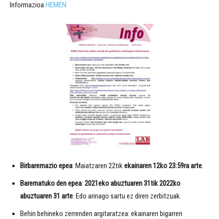
Informazioa
HEMEN
Birbaremazio epea
: Maiatzaren 22tik
ekainaren 12ko 23:59ra arte
.
Barematuko den epea
:
2021eko abuztuaren 31tik 2022ko
abuztuaren 31 arte
. Edo arinago sartu ez diren zerbitzuak.
Behin behineko zerrenden argitaratzea: ekainaren bigarren