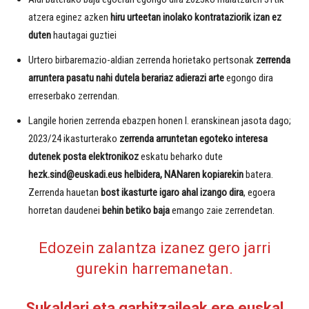
atzera eginez azken
hiru urteetan inolako kontrataziorik izan ez
duten
hautagai guztiei
Urtero birbaremazio-aldian zerrenda horietako pertsonak
zerrenda
arruntera pasatu nahi dutela berariaz adierazi
arte
egongo dira
erreserbako zerrendan.
Langile horien zerrenda ebazpen honen I. eranskinean jasota dago;
2023/24 ikasturterako
zerrenda arruntetan egoteko interesa
dutenek posta elektronikoz
eskatu beharko dute
hezk.sind@euskadi.eus helbidera, NANaren kopiarekin
batera.
Zerrenda hauetan
bost ikasturte igaro ahal izango dira
, egoera
horretan daudenei
behin betiko baja
emango zaie zerrendetan.
Edozein zalantza izanez gero jarri
gurekin harremanetan.
Sukaldari eta garbitzaileak ere euskal