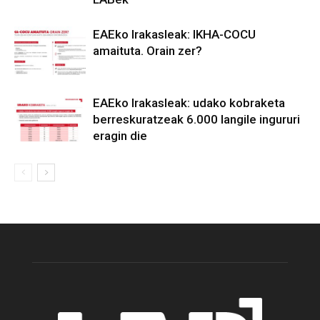
EAEko Irakasleak: IKHA-COCU
amaituta. Orain zer?
EAEko Irakasleak: udako kobraketa
berreskuratzeak 6.000 langile ingururi
eragin die