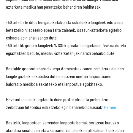
azterketa mediku hau pasatzeko behar diren baldintzak:
· 60 urte bete dituzten garbiketako eta sukaldeko langileek edo adina
betetzeko hilabeteko epea falta zaienek, osasun-azterketa egiteko
eskaera egin ahal izango dute.
· 60 urtetik gorako langileek % 33tik gorako desgaitasun fisikoa dutela
egiaztatzen badute, mediku-azterketan jakinarazi beharko dute.
Bestalde gogoratu nahi dizuegu Administrazioaren zerbitzura dauden
langile guztiek eskubidea dutela edozein unetan lanpostuaren
balorazio medikoa eskatzeko eta lanpostua egokitzeko.
Hezkuntza sailak argitaratu duen protokoloa eta prebentzio
zerbitzuan hitzordua eskatzeko egin beharreko pausuak:
Hemen
Bestetik, lanpostuen zerrendan lanpostu berriak sortzeari buruzko
akordioa sinatu zen eta azaroaren 7an aldizkari ofizialean 2 sukaldari-