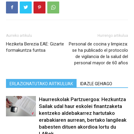
Aurreko artikulu
Hurrengo artikulua
Heziketa Berezia EAE: Gizarte
Personal de cocina y limpieza:
formakuntza funtsa
se ha publicado el protocolo
de vigilancia de la salud del
personal mayor de 60 años
ERLAZIONATUTAKO ARTIKULUAK
IDAZLE GEHIAGO
Haurreskolak Partzuergoa: Hezkuntza
Sailak udal haur eskolei finantzaketa
kentzeko aldebakarrez hartutako
erabakiaren aurrean, bertako langileak
babesten dituen akordioa lortu du
LABek