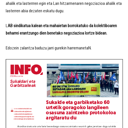
ahalik eta lasterrren egin eta Lan hitzarmenaren negoziazioa ahalik eta
lasterren abia dezaten eskatu dugu.
L
AB sindikatua kalean eta mahaietan borrokatuko da kolektiboaren
beharrei erantzungo dien benetako negoziazioa lortze bidean.
Edozein zalantza baduzu jarri gurekin harremanetaN.