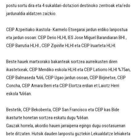
postu sortu dira eta 4 sukaldari-dotaziori destinoko zentroak eta/edo
jardunaldia aldatzen zaizkio.
CEIP Azpeitiako ikastola- Karmelo Etxegarai jardun erdiko lanpostua
eta jardun osoan: CEIP Derio HLHI, IES Jose Miguel Barandiaran BHI ,
CEIP Barrutia HLHI , CEIP Zipiriñe HLHI eta CEIP Iruarteta HLHI.
Beste hauek martxorako bakanteak sortzea aurreikusten diren
ikastetxeak; CEIP Mendiko eskola HLHI eta CEIP Latiorro HLHI %75an,
CEIP Balmaseda %66, CEIP Ugao jardun osoan, CEIP Birjinetxe, CEIP
Concha, CEIP Amara Berri eta CEIP Elortza erdian et Laiotz Herri
eskola %66an.
Bestetik, CEP Bekobenta, CEIP San Francisco eta CEIP kas Bide
ikasturte honetan sortzea eskatu dugu %66an.
Gauzak horrela, akordio hauen jarraipena egingo dugu osotasuenan
bete ditzaten. Hutsik dauden lanpostu guztekin Lekualdatze lehiaketa