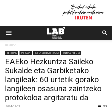
BERRIAK
BERRIAK
INFOAK
INFO SutaGar (EUS)
SutaGar (EUS)
EAEko Hezkuntza Saileko
Sukalde eta Garbiketako
langileak: 60 urtetik gorako
langileen osasuna zaintzeko
protokoloa argitaratu da
2024-11-13
599