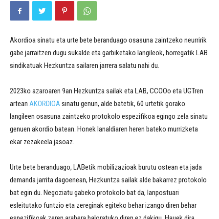
Akordioa sinatu eta urte bete beranduago osasuna zaintzeko neurririk
gabe jarraitzen dugu sukalde eta garbiketako langileok, horregatik LAB
sindikatuak Hezkuntza sailaren jarrera salatu nahi du.
2023ko azaroaren 9an Hezkuntza sailak eta LAB, CCOOo eta UGTren
artean
AKORDIOA
sinatu genun, alde batetik, 60 urtetik gorako
langileen osasuna zaintzeko protokolo espezifikoa egingo zela sinatu
genuen akordio batean. Honek lanaldiaren heren bateko murrizketa
ekar zezakeela jasoaz.
Urte bete beranduago, LABetik mobilizazioak burutu ostean eta jada
demanda jarrita dagoenean, Hezkuntza sailak alde bakarrez protokolo
bat egin du. Negoziatu gabeko protokolo bat da, lanpostuari
esleitutako funtzio eta zereginak egiteko behar izango diren behar
espezifikoak zeren arabera baloratuko diren ez dakigu. Hauek dira