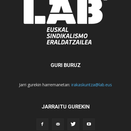
GURI BURUZ
Jarri gurekin harremanetan:
irakaskuntza@lab.eus
JARRAITU GUREKIN