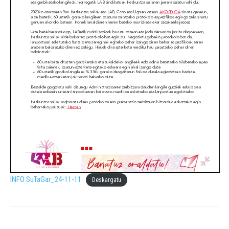
INFO SuTaGar_24-11-11
Deskargatu