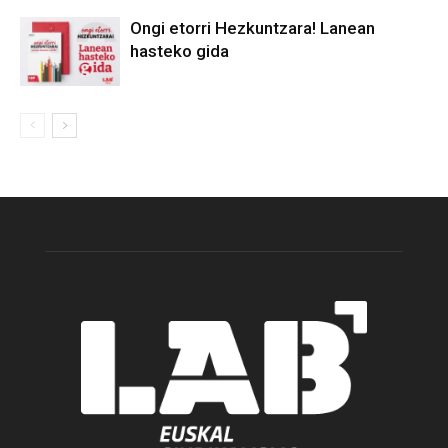
Ongi etorri Hezkuntzara! Lanean
hasteko gida