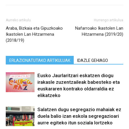
Aurreko artikulu
Hurrengo artikulua
Araba, Bizkaia eta Gipuzkoako
Nafarroako Ikastolen Lan
Ikastolen Lan Hitzarmena
Hitzarmena (2019/20)
(2018/19)
ERLAZIONATUTAKO ARTIKULUAK
IDAZLE GEHIAGO
Eusko Jaurlaritzari eskatzen diogu
irakasle zuzentzaileak babesteko eta
euskararen kontrako oldarraldia ez
elikatzeko
Salatzen dugu segregazio mahaiak ez
duela balio izan eskola segregazioari
aurre egiteko itun soziala lortzeko