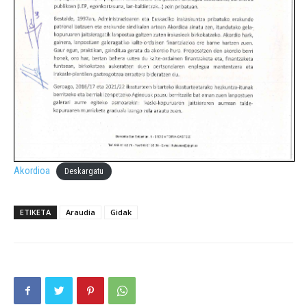
Akordioa
Deskargatu
ETIKETA
Araudia
Gidak