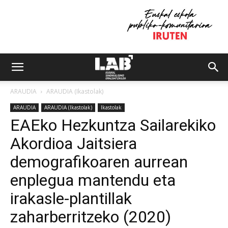
ARAUDIA
ARAUDIA (Ikastolak)
ARAUDIA
ARAUDIA (Ikastolak)
Ikastolak
EAEko Hezkuntza Sailarekiko
Akordioa Jaitsiera
demografikoaren aurrean
enplegua mantendu eta
irakasle-plantillak
zaharberritzeko (2020)