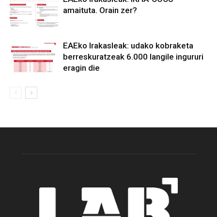
amaituta. Orain zer?
EAEko Irakasleak: udako kobraketa
berreskuratzeak 6.000 langile ingururi
eragin die