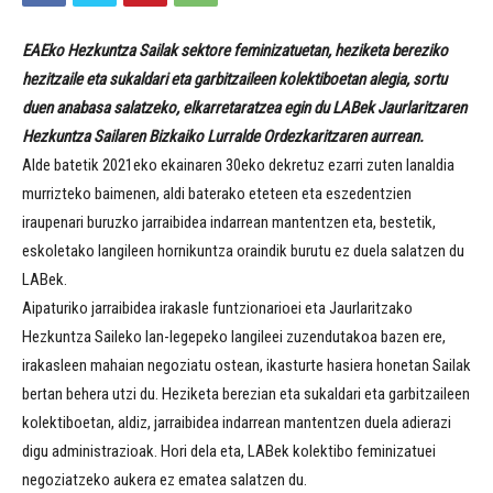
EAEko Hezkuntza Sailak sektore feminizatuetan, heziketa bereziko
hezitzaile eta sukaldari eta garbitzaileen kolektiboetan alegia, sortu
duen anabasa salatzeko, elkarretaratzea egin du LABek Jaurlaritzaren
Hezkuntza Sailaren Bizkaiko Lurralde Ordezkaritzaren aurrean.
Alde batetik 2021eko ekainaren 30eko dekretuz ezarri zuten lanaldia
murrizteko baimenen, aldi baterako eteteen eta eszedentzien
iraupenari buruzko jarraibidea indarrean mantentzen eta, bestetik,
eskoletako langileen hornikuntza oraindik burutu ez duela salatzen du
LABek.
Aipaturiko jarraibidea irakasle funtzionarioei eta Jaurlaritzako
Hezkuntza Saileko lan-legepeko langileei zuzendutakoa bazen ere,
irakasleen mahaian negoziatu ostean, ikasturte hasiera honetan Sailak
bertan behera utzi du. Heziketa berezian eta sukaldari eta garbitzaileen
kolektiboetan, aldiz, jarraibidea indarrean mantentzen duela adierazi
digu administrazioak. Hori dela eta, LABek kolektibo feminizatuei
negoziatzeko aukera ez ematea salatzen du.