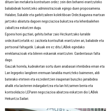
dituen lan metaketa kontratuen ordez zein den beharrei erantzuteko
baliabideak hornitzeko administrazioak egingo duen proposamena.
Halaber, Sukalde eta garbitzaileen kolektiboan Ordezkagunea martxan
jartzeko abiatuta dagoen negoziazioa bukatzea eta lehenbailehen
zabaltzea eskatzen dugu.
Egoera honi guztiari, gehitu behar zaio Hezkuntzako lurralde
ordezkaritzetatik ez zaizkiela kontsultak erantzuten ari, baliabide eta
pertsonal faltagatik. Lakuak ere ez ditu LABek egindako
erreklamazioak eta bileren eskaerak erantzuten. Gardentasun falta
dago.
Gauzak horrela, kudeaketan sortu duen anabasari irtenbidea eman eta
Lan legepeko langileen eremuan lanaldia murrizteko baimenen, aldi
baterako eteteen eta eszedentzien iraupenari buruzko jarraibidea
ahalik eta lasterren indargabetzea eta lan hitzarmen berria eta
kontsolidazio LEParen negoziazioa abiatzea eskatzen dio LABek
Hekuntza Sailari.