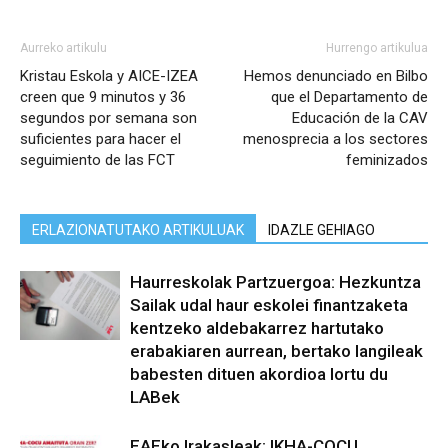
Aurreko artikulu
Hurrengo artikulua
Kristau Eskola y AICE-IZEA
Hemos denunciado en Bilbo
creen que 9 minutos y 36
que el Departamento de
segundos por semana son
Educación de la CAV
suficientes para hacer el
menosprecia a los sectores
seguimiento de las FCT
feminizados
ERLAZIONATUTAKO ARTIKULUAK
IDAZLE GEHIAGO
Haurreskolak Partzuergoa: Hezkuntza
Sailak udal haur eskolei finantzaketa
kentzeko aldebakarrez hartutako
erabakiaren aurrean, bertako langileak
babesten dituen akordioa lortu du
LABek
EAEko Irakasleak: IKHA-COCU