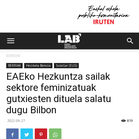
BERRIAK
BERRIAK
Heziketa Berezia
SutaGar (EUS)
EAEko Hezkuntza sailak
sektore feminizatuak
gutxiesten dituela salatu
dugu Bilbon
2022-09-27
819