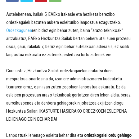
Astelehenean, irailak 5, EAEko irakasle eta heziketa bereziko
ordezkagaiek bazuten aukera esleituriko lanpostua ezagutzeko.
Ordezkagunea
ren bidez egin behar zuten, baina “arazo teknikoak”
aitzakiatuz, EAEko Hezkuntza Sailak bertan behera utzi zuen prozesu
osoa, gaur, iralailak 7, berriz egin behar zutelakoan adieraziz, ez soilik
lanpostua eskuratu ez zutenek, esleitzea lortu zutenek ere.
Gure ustez, Hezkuntza Sailak ordezkogaiekin erakutsi duen
mespretxua onartezina da, izan ere administrazioaren kudeaketa
txarraren erruz, ezin izan zuten zegokien lanpostua eskuratu. Ez da
esleipen prozesuan arazo teknikoak gertatzen diren lehen aldia; beraz,
aurreikuspenez eta denbora gehiagorekin jokatzea exijitzen diogu
Hezkuntza Sailari: IKASTURTE HASIERAKO ORDEZKOEN ESLEIPENA
LEHENAGO EGIN BEHAR DA!
Lanpostuak lehenago esleitu behar dira eta
ordezkogaiei ordu gehiago