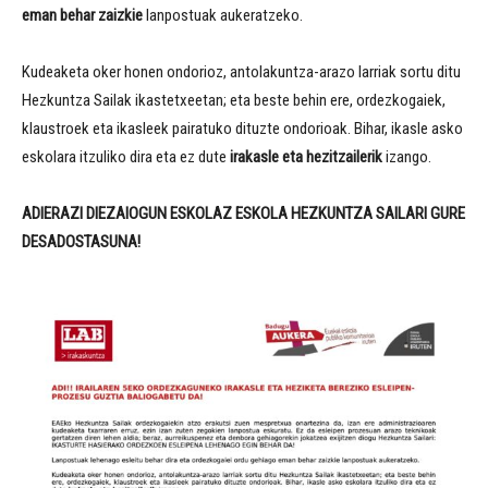
eman behar zaizkie
lanpostuak aukeratzeko.
Kudeaketa oker honen ondorioz, antolakuntza-arazo larriak sortu ditu
Hezkuntza Sailak ikastetxeetan; eta beste behin ere, ordezkogaiek,
klaustroek eta ikasleek pairatuko dituzte ondorioak. Bihar, ikasle asko
eskolara itzuliko dira eta ez dute
irakasle eta hezitzailerik
izango.
ADIERAZI DIEZAIOGUN ESKOLAZ ESKOLA HEZKUNTZA SAILARI GURE
DESADOSTASUNA!