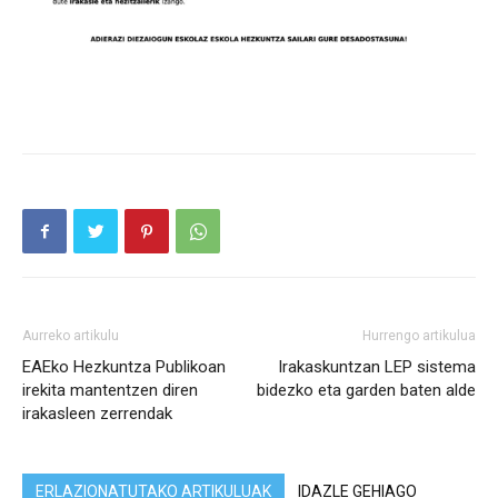
Aurreko artikulu
Hurrengo artikulua
EAEko Hezkuntza Publikoan
Irakaskuntzan LEP sistema
irekita mantentzen diren
bidezko eta garden baten alde
irakasleen zerrendak
ERLAZIONATUTAKO ARTIKULUAK
IDAZLE GEHIAGO