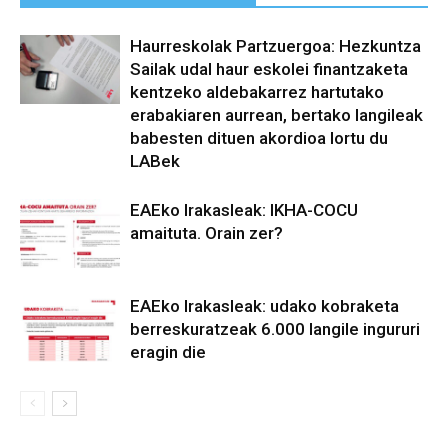
Haurreskolak Partzuergoa: Hezkuntza
Sailak udal haur eskolei finantzaketa
kentzeko aldebakarrez hartutako
erabakiaren aurrean, bertako langileak
babesten dituen akordioa lortu du
LABek
EAEko Irakasleak: IKHA-COCU
amaituta. Orain zer?
EAEko Irakasleak: udako kobraketa
berreskuratzeak 6.000 langile ingururi
eragin die