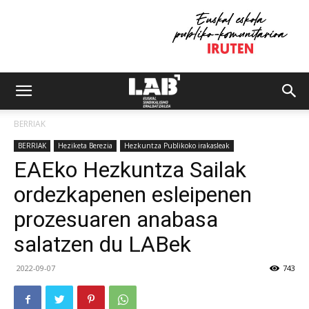
BERRIAK
BERRIAK
Heziketa Berezia
Hezkuntza Publikoko irakasleak
EAEko Hezkuntza Sailak
ordezkapenen esleipenen
prozesuaren anabasa
salatzen du LABek
2022-09-07
743