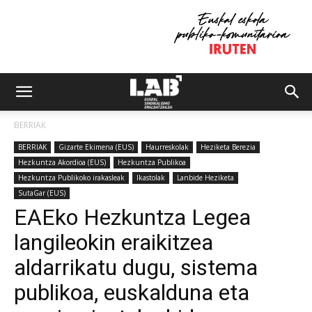
BERRIAK
BERRIAK
Gizarte Ekimena (EUS)
Haurreskolak
Heziketa Berezia
Hezkuntza Akordioa (EUS)
Hezkuntza Publikoa
Hezkuntza Publikoko irakasleak
Ikastolak
Lanbide Heziketa
SutaGar (EUS)
EAEko Hezkuntza Legea
langileokin eraikitzea
aldarrikatu dugu, sistema
publikoa, euskalduna eta