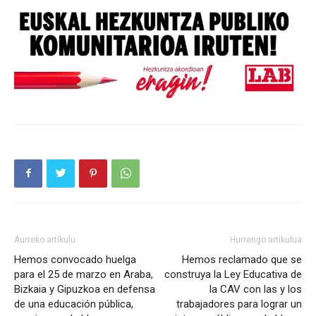
Aurreko artikulu
Hurrengo artikulua
Hemos convocado huelga
Hemos reclamado que se
para el 25 de marzo en Araba,
construya la Ley Educativa de
Bizkaia y Gipuzkoa en defensa
la CAV con las y los
de una educación pública,
trabajadores para lograr un