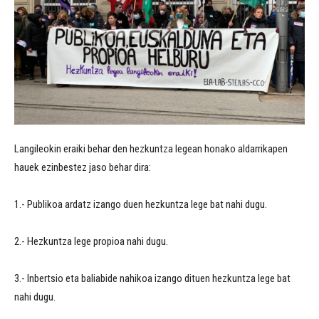
Langileokin eraiki behar den hezkuntza legean honako aldarrikapen
hauek ezinbestez jaso behar dira:
1.- Publikoa ardatz izango duen hezkuntza lege bat nahi dugu.
2.- Hezkuntza lege propioa nahi dugu.
3.- Inbertsio eta baliabide nahikoa izango dituen hezkuntza lege bat
nahi dugu.