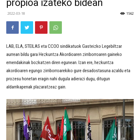
propioa izateko bidean
2022-03-18
1562
LAB, ELA, STEILAS eta CCOO sindikatuok Gasteizko Legebiltzar
aurrean bildu gara Hezkuntza Akordioaren zirriborroaren gaineko
emendakinak bozkatzen diren egunean. Izan ere, hezkuntza
akordioaren egungo zirriborroarekiko gure desadostasuna azaldu eta
prozesu honetan eragin nahi dugula adierazi dugu, ditugun
aldarrikapenak plazaratzeaz gain.