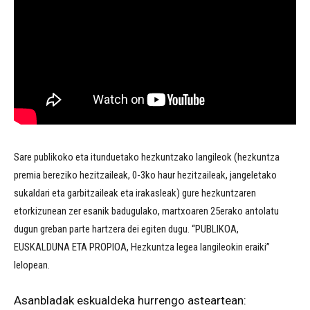
Sare publikoko eta itunduetako hezkuntzako langileok (hezkuntza
premia bereziko hezitzaileak, 0-3ko haur hezitzaileak, jangeletako
sukaldari eta garbitzaileak eta irakasleak) gure hezkuntzaren
etorkizunean zer esanik badugulako, martxoaren 25erako antolatu
dugun greban parte hartzera dei egiten dugu. “PUBLIKOA,
EUSKALDUNA ETA PROPIOA, Hezkuntza legea langileokin eraiki”
lelopean.
Asanbladak eskualdeka hurrengo asteartean: