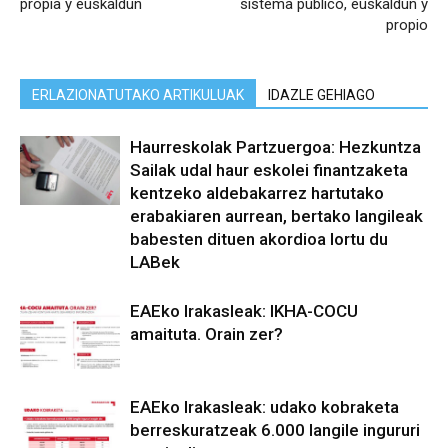
propia y euskaldun
sistema público, euskaldun y
propio
ERLAZIONATUTAKO ARTIKULUAK
IDAZLE GEHIAGO
Haurreskolak Partzuergoa: Hezkuntza
Sailak udal haur eskolei finantzaketa
kentzeko aldebakarrez hartutako
erabakiaren aurrean, bertako langileak
babesten dituen akordioa lortu du
LABek
EAEko Irakasleak: IKHA-COCU
amaituta. Orain zer?
EAEko Irakasleak: udako kobraketa
berreskuratzeak 6.000 langile ingururi