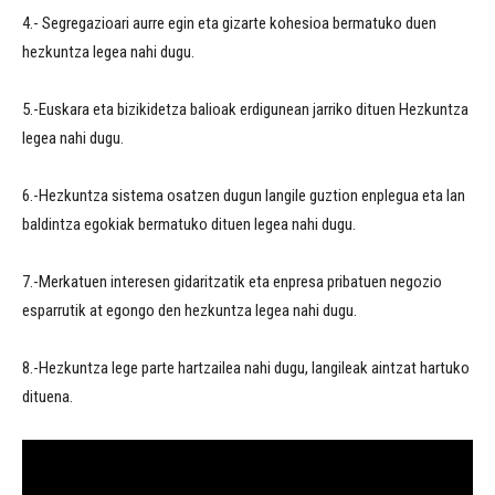
4.- Segregazioari aurre egin eta gizarte kohesioa bermatuko duen
hezkuntza legea nahi dugu.
5.-Euskara eta bizikidetza balioak erdigunean jarriko dituen Hezkuntza
legea nahi dugu.
6.-Hezkuntza sistema osatzen dugun langile guztion enplegua eta lan
baldintza egokiak bermatuko dituen legea nahi dugu.
7.-Merkatuen interesen gidaritzatik eta enpresa pribatuen negozio
esparrutik at egongo den hezkuntza legea nahi dugu.
8.-Hezkuntza lege parte hartzailea nahi dugu, langileak aintzat hartuko
dituena.