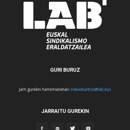
GURI BURUZ
Jarri gurekin harremanetan:
irakaskuntza@lab.eus
JARRAITU GUREKIN