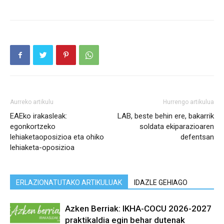
Aurreko artikulu
Hurrengo artikulua
EAEko irakasleak:
LAB, beste behin ere, bakarrik
egonkortzeko
soldata ekiparazioaren
lehiaketaoposizioa eta ohiko
defentsan
lehiaketa-oposizioa
ERLAZIONATUTAKO ARTIKULUAK
IDAZLE GEHIAGO
Azken Berriak: IKHA-COCU 2026-2027
praktikaldia egin behar dutenak