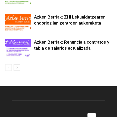
Azken Berriak: ZHI Lekualdatzearen
ondorioz lan zentroen aukeraketa
Azken Berriak: Renuncia a contratos y
tabla de salarios actualizada