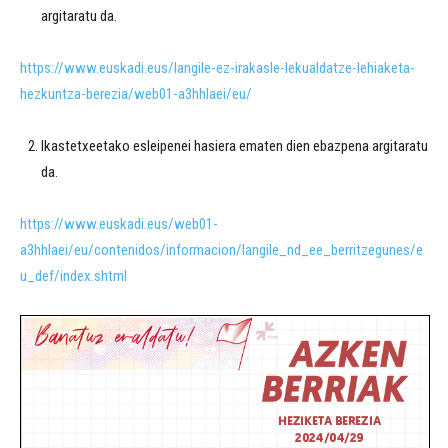
argitaratu da.
https://www.euskadi.eus/langile-ez-irakasle-lekualdatze-lehiaketa-
hezkuntza-berezia/web01-a3hhlaei/eu/
Ikastetxeetako esleipenei hasiera ematen dien ebazpena argitaratu
da.
https://www.euskadi.eus/web01-
a3hhlaei/eu/contenidos/informacion/langile_nd_ee_berritzegunes/e
u_def/index.shtml