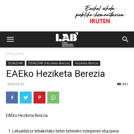
DEIALDIAK
DEIALDIAK
DEIALDIAK (Heziketa Berezia)
Heziketa Berezia
EAEko Heziketa Berezia
2024-04-29
861
EAEko Heziketa Berezia.
Lekualdatze lehiaketako behin behineko esleipenen ebazpena