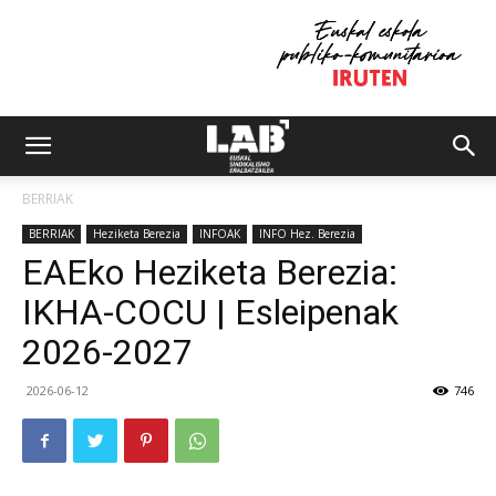
BERRIAK
BERRIAK
Heziketa Berezia
INFOAK
INFO Hez. Berezia
EAEko Heziketa Berezia:
IKHA-COCU | Esleipenak
2026-2027
2026-06-12
746