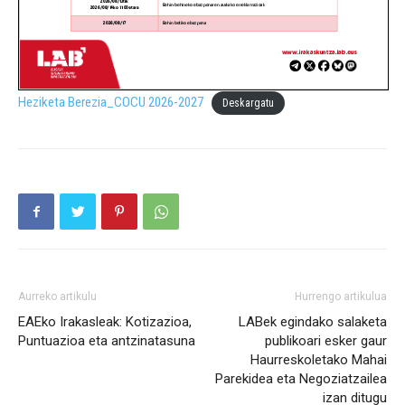
Heziketa Berezia_COCU 2026-2027
Deskargatu
Aurreko artikulu
Hurrengo artikulua
EAEko Irakasleak: Kotizazioa,
LABek egindako salaketa
Puntuazioa eta antzinatasuna
publikoari esker gaur
Haurreskoletako Mahai
Parekidea eta Negoziatzailea
izan ditugu