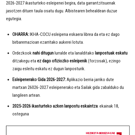
2026-2027 ikasturteko esleipenei begira, data garrantzitsuenak
jasotzen dituen taula osatu dugu. Albistearen behealdean duzue
egutegia.
OHARRA:
IKHA-COCU esleipena eskaera librea da eta ez dago
birbaremazioan ezarritako aukerei lotuta.
Ordezkook
nahi ditugun
lurralde eta lanalditako
lanpostuak eskatu
ditzakegu eta
ez dago ofiziozko esleipenik
(forzosak), ezingo
zaigu esleitu eskatu ez dugun lanposturik.
Esleipenerako Gida 2026-2027:
Aplikazio berria jarriko dute
martxan 26026-2027 esleipenerako eta Sailak gida zabalduko du
langileen artean.
2025-2026 ikasturteko azken lanpostu eskaintza
: ekainak 18,
osteguna