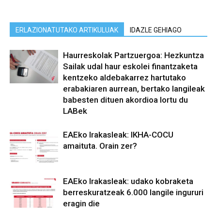
ERLAZIONATUTAKO ARTIKULUAK
IDAZLE GEHIAGO
Haurreskolak Partzuergoa: Hezkuntza
Sailak udal haur eskolei finantzaketa
kentzeko aldebakarrez hartutako
erabakiaren aurrean, bertako langileak
babesten dituen akordioa lortu du
LABek
EAEko Irakasleak: IKHA-COCU
amaituta. Orain zer?
EAEko Irakasleak: udako kobraketa
berreskuratzeak 6.000 langile ingururi
eragin die