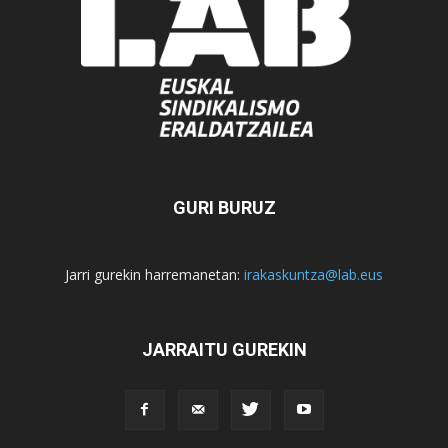
GURI BURUZ
Jarri gurekin harremanetan:
irakaskuntza@lab.eus
JARRAITU GUREKIN