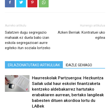
Aurreko artikulu
Hurrengo artikulua
Salatzen dugu segregazio
Azken Berriak: Kontratuei uko
mahaiak ez duela balio izan
egitea
eskola segregazioari aurre
egiteko itun soziala lortzeko
ERLAZIONATUTAKO ARTIKULUAK
IDAZLE GEHIAGO
Haurreskolak Partzuergoa: Hezkuntza
Sailak udal haur eskolei finantzaketa
kentzeko aldebakarrez hartutako
erabakiaren aurrean, bertako langileak
babesten dituen akordioa lortu du
LABek