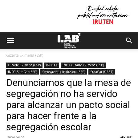
Gizarte Ekimena (ESP)
Gizarte Ekimena (ESP)
INFOAK
INFO Gizarte Ekimena (ESP)
INFO SutaGar (ESP)
Segregaziotik Inklusiora (ESP)
SutaGar (GAZT)
Denunciamos que la mesa de
segregación no ha servido
para alcanzar un pacto social
para hacer frente a la
segregación escolar
2026-06-29
183