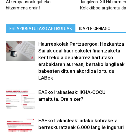
Atzerapausorik gabeko
langileen. XII Hitzarmen
hitzarmena orain!
Kolektiboa argitaratu da
ERLAZIONATUTAKO ARTIKULUAK
IDAZLE GEHIAGO
Haurreskolak Partzuergoa: Hezkuntza
Sailak udal haur eskolei finantzaketa
kentzeko aldebakarrez hartutako
erabakiaren aurrean, bertako langileak
babesten dituen akordioa lortu du
LABek
EAEko Irakasleak: IKHA-COCU
amaituta. Orain zer?
EAEko Irakasleak: udako kobraketa
berreskuratzeak 6.000 langile ingururi