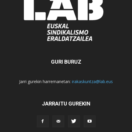
GURI BURUZ
Jarri gurekin harremanetan:
irakaskuntza@lab.eus
JARRAITU GUREKIN