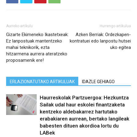
Aurreko artikulu
Hurrengo artikulua
Gizarte Ekimeneko Ikastetxeak:
Azken Berriak: Ordezkapen-
Ez lanpostuak mantentzeko
kontratuei edo lanpostu hutsei
mahai teknikorik, ezta
uko egitea
hitzarmena aurrera ateratzeko
proposamenik ere!
ERLAZIONATUTAKO ARTIKULUAK
IDAZLE GEHIAGO
Haurreskolak Partzuergoa: Hezkuntza
Sailak udal haur eskolei finantzaketa
kentzeko aldebakarrez hartutako
erabakiaren aurrean, bertako langileak
babesten dituen akordioa lortu du
LABek