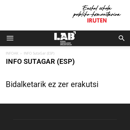
INFOAK
INFO SutaGar (ESP)
INFO SUTAGAR (ESP)
Bidalketarik ez zer erakutsi