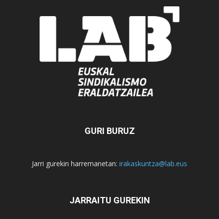
GURI BURUZ
Jarri gurekin harremanetan:
irakaskuntza@lab.eus
JARRAITU GUREKIN