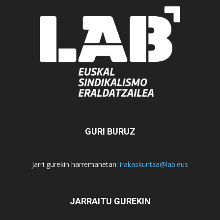
GURI BURUZ
Jarri gurekin harremanetan:
irakaskuntza@lab.eus
JARRAITU GUREKIN