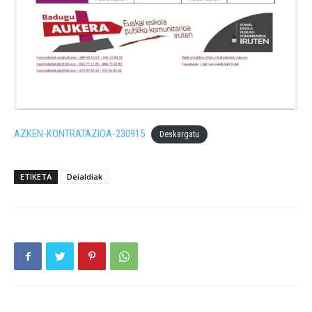
AZKEN-KONTRATAZIOA-230915
Deskargatu
ETIKETA
Deialdiak