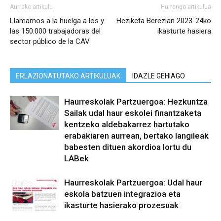
Aurreko artikulu
Hurrengo artikulua
Llamamos a la huelga a los y
Heziketa Berezian 2023-24ko
las 150.000 trabajadoras del
ikasturte hasiera
sector público de la CAV
ERLAZIONATUTAKO ARTIKULUAK
IDAZLE GEHIAGO
Haurreskolak Partzuergoa: Hezkuntza
Sailak udal haur eskolei finantzaketa
kentzeko aldebakarrez hartutako
erabakiaren aurrean, bertako langileak
babesten dituen akordioa lortu du
LABek
Haurreskolak Partzuergoa: Udal haur
eskola batzuen integrazioa eta
ikasturte hasierako prozesuak