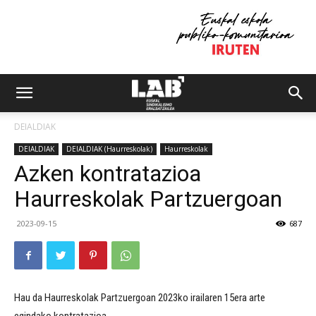
DEIALDIAK
DEIALDIAK
DEIALDIAK (Haurreskolak)
Haurreskolak
Azken kontratazioa
Haurreskolak Partzuergoan
2023-09-15
687
Hau da Haurreskolak Partzuergoan 2023ko irailaren 15era arte