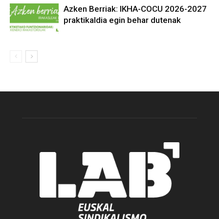
Azken Berriak: IKHA-COCU 2026-2027
praktikaldia egin behar dutenak