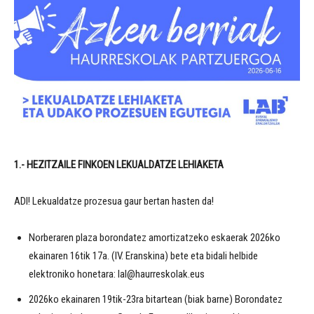
1.- HEZITZAILE FINKOEN
LEKUALDATZE LEHIAKETA
ADI! Lekualdatze prozesua gaur bertan hasten da!
Norberaren plaza borondatez amortizatzeko eskaerak 2026ko
ekainaren 16tik 17a. (IV. Eranskina) bete eta bidali helbide
elektroniko honetara: lal@haurreskolak.eus
2026ko ekainaren 19tik-23ra bitartean (biak barne) Borondatez