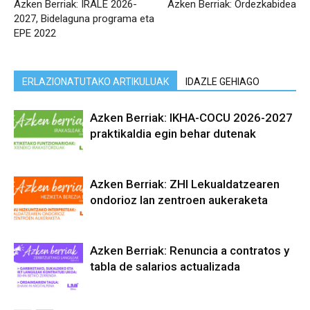
Azken Berriak: IRALE 2026-
Azken Berriak: Ordezkabidea
2027, Bidelaguna programa eta
EPE 2022
ERLAZIONATUTAKO ARTIKULUAK
IDAZLE GEHIAGO
Azken Berriak: IKHA-COCU 2026-2027
praktikaldia egin behar dutenak
Azken Berriak: ZHI Lekualdatzearen
ondorioz lan zentroen aukeraketa
Azken Berriak: Renuncia a contratos y
tabla de salarios actualizada