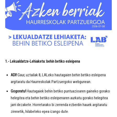
1.- Lekualdatze-Lehiaketa: behin betiko esleipena
ADI!
Gaur, uztailak 8, LALeko hautagaien behin betiko esleipena
argitaratu da Haurreskolak Partzuergoko webgunean.
Gogoratu!
Hautagaiek behin betiko puntuazioaren gaineko gorako
helegitea eta behin betiko esleipenaren aurkatu gorako helegitea
jarri dezakete. Horretarako bi zerrenda ezberdin hauek argitaratu
zirenetik, hilabeteko epea izango dute.