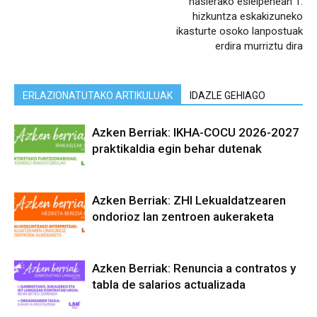
hasierako esleipenean 1.
hizkuntza eskakizuneko
ikasturte osoko lanpostuak
erdira murriztu dira
ERLAZIONATUTAKO ARTIKULUAK
IDAZLE GEHIAGO
Azken Berriak: IKHA-COCU 2026-2027
praktikaldia egin behar dutenak
Azken Berriak: ZHI Lekualdatzearen
ondorioz lan zentroen aukeraketa
Azken Berriak: Renuncia a contratos y
tabla de salarios actualizada