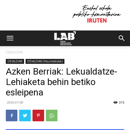
DEIALDIAK
DEIALDIAK
DEIALDIAK (Haurreskolak)
Azken Berriak: Lekualdatze-
Lehiaketa behin betiko
esleipena
2026-07-08
315