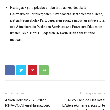
Hautagaiek gora jotzeko errekurtsoa aurkez dezakete
Haurreskolak Partzuergoaren Zuzendaritza Batzordearen aurrean,
idatzia Haurreskolak Partzuergoaren egoitza nagusian entregatuta,
edo Administrazio Publikoen Administrazio Prozedura Erkidearen
urriaren 1eko 39/2015 Legearen 16.4 artikuluan zehaztutako
moduan.
Aurreko artikulu
Hurrengo artikulua
Azken Berriak: 2026-2027
EAEko Lanbide Heziketa:
IKHA-COCU erreklamazioak
LABen ekimenez, ikasturte